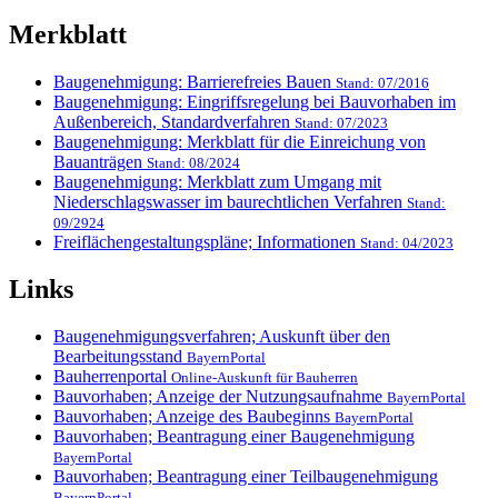
Merkblatt
Baugenehmigung: Barrierefreies Bauen
Stand: 07/2016
Baugenehmigung: Eingriffsregelung bei Bauvorhaben im
Außenbereich, Standardverfahren
Stand: 07/2023
Baugenehmigung: Merkblatt für die Einreichung von
Bauanträgen
Stand: 08/2024
Baugenehmigung: Merkblatt zum Umgang mit
Niederschlagswasser im baurechtlichen Verfahren
Stand:
09/2924
Freiflächengestaltungspläne; Informationen
Stand: 04/2023
Links
Baugenehmigungsverfahren; Auskunft über den
Bearbeitungsstand
BayernPortal
Bauherrenportal
Online-Auskunft für Bauherren
Bauvorhaben; Anzeige der Nutzungsaufnahme
BayernPortal
Bauvorhaben; Anzeige des Baubeginns
BayernPortal
Bauvorhaben; Beantragung einer Baugenehmigung
BayernPortal
Bauvorhaben; Beantragung einer Teilbaugenehmigung
BayernPortal