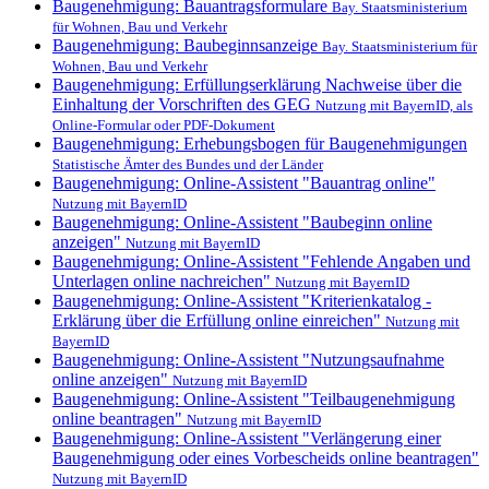
Baugenehmigung: Bauantragsformulare
Bay. Staatsministerium
für Wohnen, Bau und Verkehr
Baugenehmigung: Baubeginnsanzeige
Bay. Staatsministerium für
Wohnen, Bau und Verkehr
Baugenehmigung: Erfüllungserklärung Nachweise über die
Einhaltung der Vorschriften des GEG
Nutzung mit BayernID, als
Online-Formular oder PDF-Dokument
Baugenehmigung: Erhebungsbogen für Baugenehmigungen
Statistische Ämter des Bundes und der Länder
Baugenehmigung: Online-Assistent "Bauantrag online"
Nutzung mit BayernID
Baugenehmigung: Online-Assistent "Baubeginn online
anzeigen"
Nutzung mit BayernID
Baugenehmigung: Online-Assistent "Fehlende Angaben und
Unterlagen online nachreichen"
Nutzung mit BayernID
Baugenehmigung: Online-Assistent "Kriterienkatalog -
Erklärung über die Erfüllung online einreichen"
Nutzung mit
BayernID
Baugenehmigung: Online-Assistent "Nutzungsaufnahme
online anzeigen"
Nutzung mit BayernID
Baugenehmigung: Online-Assistent "Teilbaugenehmigung
online beantragen"
Nutzung mit BayernID
Baugenehmigung: Online-Assistent "Verlängerung einer
Baugenehmigung oder eines Vorbescheids online beantragen"
Nutzung mit BayernID