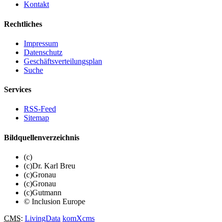
Kontakt
Rechtliches
Impressum
Datenschutz
Geschäftsverteilungsplan
Suche
Services
RSS-Feed
Sitemap
Bildquellenverzeichnis
(c)
(c)Dr. Karl Breu
(c)Gronau
(c)Gronau
(c)Gutmann
© Inclusion Europe
CMS
:
LivingData
komXcms