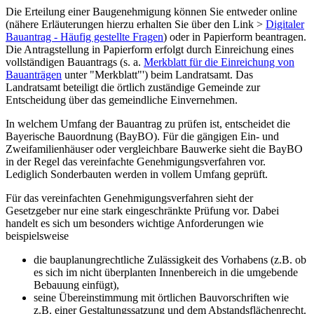
Die Erteilung einer Baugenehmigung können Sie entweder online
(nähere Erläuterungen hierzu erhalten Sie über den Link >
Digitaler
Bauantrag - Häufig gestellte Fragen
) oder in Papierform beantragen.
Die Antragstellung in Papierform erfolgt durch Einreichung eines
vollständigen Bauantrags (s. a.
Merkblatt für die Einreichung von
Bauanträgen
unter "Merkblatt"') beim Landratsamt. Das
Landratsamt beteiligt die örtlich zuständige Gemeinde zur
Entscheidung über das gemeindliche Einvernehmen.
In welchem Umfang der Bauantrag zu prüfen ist, entscheidet die
Bayerische Bauordnung (BayBO). Für die gängigen Ein- und
Zweifamilienhäuser oder vergleichbare Bauwerke sieht die BayBO
in der Regel das vereinfachte Genehmigungsverfahren vor.
Lediglich Sonderbauten werden in vollem Umfang geprüft.
Für das vereinfachten Genehmigungsverfahren sieht der
Gesetzgeber nur eine stark eingeschränkte Prüfung vor. Dabei
handelt es sich um besonders wichtige Anforderungen wie
beispielsweise
die bauplanungrechtliche Zulässigkeit des Vorhabens (z.B. ob
es sich im nicht überplanten Innenbereich in die umgebende
Bebauung einfügt),
seine Übereinstimmung mit örtlichen Bauvorschriften wie
z.B. einer Gestaltungssatzung und dem Abstandsflächenrecht.