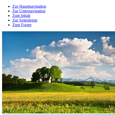
Zur Hauptnavigation
Zur Unternavigation
Zum Inhalt
Zur Seitenleiste
Zum Footer