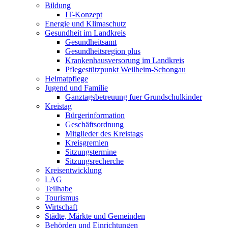
Bildung
IT-Konzept
Energie und Klimaschutz
Gesundheit im Landkreis
Gesundheitsamt
Gesundheitsregion plus
Krankenhausversorung im Landkreis
Pflegestützpunkt Weilheim-Schongau
Heimatpflege
Jugend und Familie
Ganztagsbetreuung fuer Grundschulkinder
Kreistag
Bürgerinformation
Geschäftsordnung
Mitglieder des Kreistags
Kreisgremien
Sitzungstermine
Sitzungsrecherche
Kreisentwicklung
LAG
Teilhabe
Tourismus
Wirtschaft
Städte, Märkte und Gemeinden
Behörden und Einrichtungen