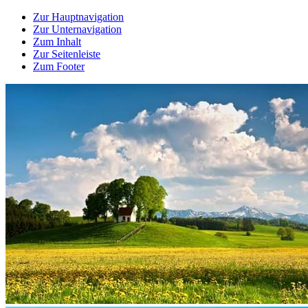
Zur Hauptnavigation
Zur Unternavigation
Zum Inhalt
Zur Seitenleiste
Zum Footer