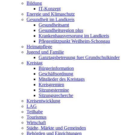
Bildung
IT-Konzept
Energie und Klimaschutz
Gesundheit im Landkreis
Gesundheitsamt
Gesundheitsregion plus
Krankenhausversorung im Landkreis
Pflegestützpunkt Weilheim-Schongau
Heimatpflege
Jugend und Familie
Ganztagsbetreuung fuer Grundschulkinder
Kreistag
Bürgerinformation
Geschäftsordnung
Mitglieder des Kreistags
Kreisgremien
Sitzungstermine
Sitzungsrecherche
Kreisentwicklung
LAG
Teilhabe
Tourismus
Wirtschaft
Städte, Märkte und Gemeinden
Behörden und Einrichtungen