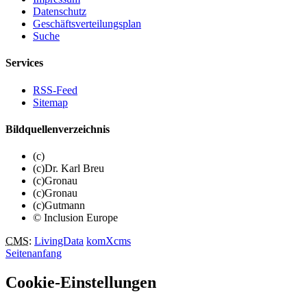
Datenschutz
Geschäftsverteilungsplan
Suche
Services
RSS-Feed
Sitemap
Bildquellenverzeichnis
(c)
(c)Dr. Karl Breu
(c)Gronau
(c)Gronau
(c)Gutmann
© Inclusion Europe
CMS
:
LivingData
komXcms
Seitenanfang
Cookie-Einstellungen