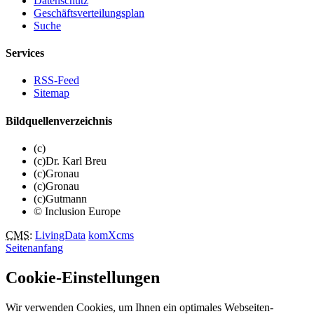
Datenschutz
Geschäftsverteilungsplan
Suche
Services
RSS-Feed
Sitemap
Bildquellenverzeichnis
(c)
(c)Dr. Karl Breu
(c)Gronau
(c)Gronau
(c)Gutmann
© Inclusion Europe
CMS
:
LivingData
komXcms
Seitenanfang
Cookie-Einstellungen
Wir verwenden Cookies, um Ihnen ein optimales Webseiten-