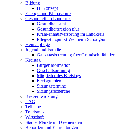
Bildung
IT-Konzept
Energie und Klimaschutz
Gesundheit im Landkreis
Gesundheitsamt
Gesundheitsregion plus
Krankenhausversorung im Landkreis
Pflegestützpunkt Weilheim-Schongau
Heimatpflege
Jugend und Familie
Ganztagsbetreuung fuer Grundschulkinder
Kreistag
Bürgerinformation
Geschäftsordnung
Mitglieder des Kreistags
Kreisgremien
Sitzungstermine
Sitzungsrecherche
Kreisentwicklung
LAG
Teilhabe
Tourismus
Wirtschaft
Städte, Märkte und Gemeinden
Behörden und Einrichtungen