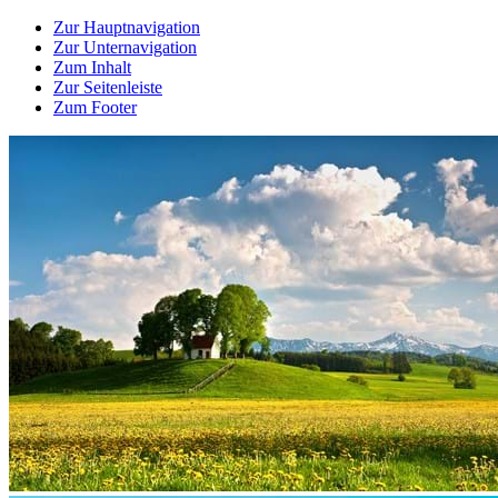
Zur Hauptnavigation
Zur Unternavigation
Zum Inhalt
Zur Seitenleiste
Zum Footer