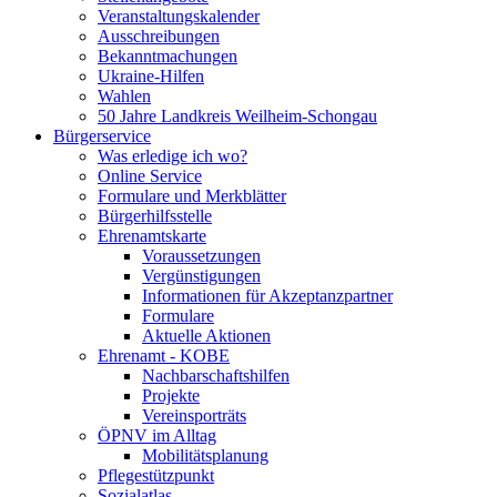
Veranstaltungskalender
Ausschreibungen
Bekanntmachungen
Ukraine-Hilfen
Wahlen
50 Jahre Landkreis Weilheim-Schongau
Bürgerservice
Was erledige ich wo?
Online Service
Formulare und Merkblätter
Bürgerhilfsstelle
Ehrenamtskarte
Voraussetzungen
Vergünstigungen
Informationen für Akzeptanzpartner
Formulare
Aktuelle Aktionen
Ehrenamt - KOBE
Nachbarschaftshilfen
Projekte
Vereinsporträts
ÖPNV im Alltag
Mobilitätsplanung
Pflegestützpunkt
Sozialatlas