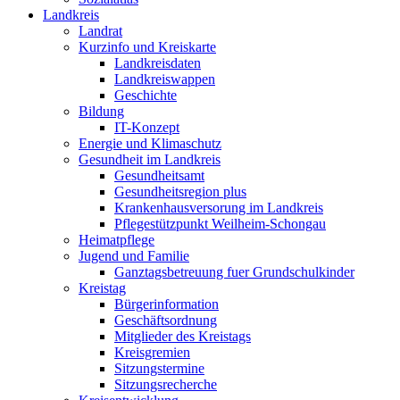
Landkreis
Landrat
Kurzinfo und Kreiskarte
Landkreisdaten
Landkreiswappen
Geschichte
Bildung
IT-Konzept
Energie und Klimaschutz
Gesundheit im Landkreis
Gesundheitsamt
Gesundheitsregion plus
Krankenhausversorung im Landkreis
Pflegestützpunkt Weilheim-Schongau
Heimatpflege
Jugend und Familie
Ganztagsbetreuung fuer Grundschulkinder
Kreistag
Bürgerinformation
Geschäftsordnung
Mitglieder des Kreistags
Kreisgremien
Sitzungstermine
Sitzungsrecherche