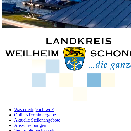
Was erledige ich wo?
Online-Terminvergabe
Aktuelle Stellenangebote
Ausschreibungen
Veranstaltungskalender