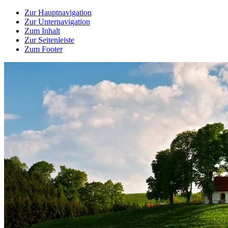
Zur Hauptnavigation
Zur Unternavigation
Zum Inhalt
Zur Seitenleiste
Zum Footer