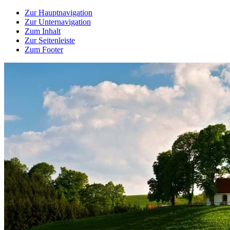
Zur Hauptnavigation
Zur Unternavigation
Zum Inhalt
Zur Seitenleiste
Zum Footer