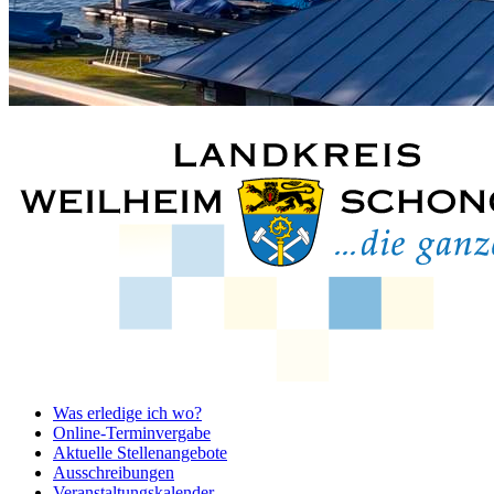
Was erledige ich wo?
Online-Terminvergabe
Aktuelle Stellenangebote
Ausschreibungen
Veranstaltungskalender