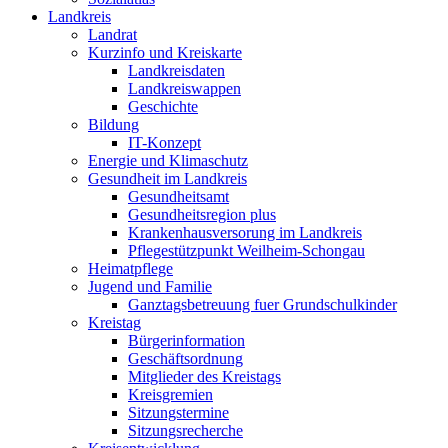
Landkreis
Landrat
Kurzinfo und Kreiskarte
Landkreisdaten
Landkreiswappen
Geschichte
Bildung
IT-Konzept
Energie und Klimaschutz
Gesundheit im Landkreis
Gesundheitsamt
Gesundheitsregion plus
Krankenhausversorung im Landkreis
Pflegestützpunkt Weilheim-Schongau
Heimatpflege
Jugend und Familie
Ganztagsbetreuung fuer Grundschulkinder
Kreistag
Bürgerinformation
Geschäftsordnung
Mitglieder des Kreistags
Kreisgremien
Sitzungstermine
Sitzungsrecherche