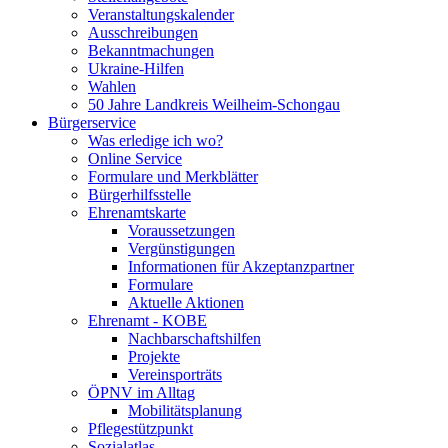
Veranstaltungskalender
Ausschreibungen
Bekanntmachungen
Ukraine-Hilfen
Wahlen
50 Jahre Landkreis Weilheim-Schongau
Bürgerservice
Was erledige ich wo?
Online Service
Formulare und Merkblätter
Bürgerhilfsstelle
Ehrenamtskarte
Voraussetzungen
Vergünstigungen
Informationen für Akzeptanzpartner
Formulare
Aktuelle Aktionen
Ehrenamt - KOBE
Nachbarschaftshilfen
Projekte
Vereinsporträts
ÖPNV im Alltag
Mobilitätsplanung
Pflegestützpunkt
Sozialatlas