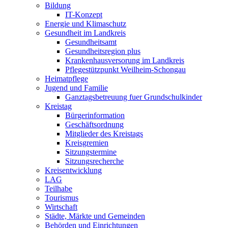
Bildung
IT-Konzept
Energie und Klimaschutz
Gesundheit im Landkreis
Gesundheitsamt
Gesundheitsregion plus
Krankenhausversorung im Landkreis
Pflegestützpunkt Weilheim-Schongau
Heimatpflege
Jugend und Familie
Ganztagsbetreuung fuer Grundschulkinder
Kreistag
Bürgerinformation
Geschäftsordnung
Mitglieder des Kreistags
Kreisgremien
Sitzungstermine
Sitzungsrecherche
Kreisentwicklung
LAG
Teilhabe
Tourismus
Wirtschaft
Städte, Märkte und Gemeinden
Behörden und Einrichtungen