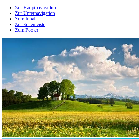
Zur Hauptnavigation
Zur Unternavigation
Zum Inhalt
Zur Seitenleiste
Zum Footer