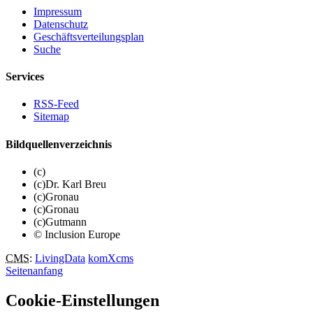
Impressum
Datenschutz
Geschäftsverteilungsplan
Suche
Services
RSS-Feed
Sitemap
Bildquellenverzeichnis
(c)
(c)Dr. Karl Breu
(c)Gronau
(c)Gronau
(c)Gutmann
© Inclusion Europe
CMS
:
LivingData
komXcms
Seitenanfang
Cookie-Einstellungen