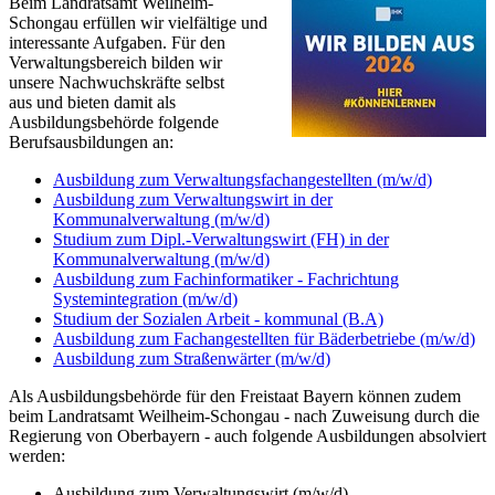
Beim Landratsamt Weilheim-
Schongau erfüllen wir vielfältige und
interessante Aufgaben. Für den
Verwaltungsbereich bilden wir
unsere Nachwuchskräfte selbst
aus und bieten damit als
Ausbildungsbehörde folgende
Berufsausbildungen an:
Ausbildung zum Verwaltungsfachangestellten (m/w/d)
Ausbildung zum Verwaltungswirt in der
Kommunalverwaltung (m/w/d)
Studium zum Dipl.-Verwaltungswirt (FH) in der
Kommunalverwaltung (m/w/d)
Ausbildung zum Fachinformatiker - Fachrichtung
Systemintegration (m/w/d)
Studium der Sozialen Arbeit - kommunal (B.A)
Ausbildung zum Fachangestellten für Bäderbetriebe (m/w/d)
Ausbildung zum Straßenwärter (m/w/d)
Als Ausbildungsbehörde für den Freistaat Bayern können zudem
beim Landratsamt Weilheim-Schongau - nach Zuweisung durch die
Regierung von Oberbayern - auch folgende Ausbildungen absolviert
werden:
Ausbildung zum Verwaltungswirt (m/w/d)