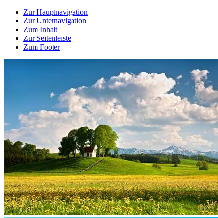
Zur Hauptnavigation
Zur Unternavigation
Zum Inhalt
Zur Seitenleiste
Zum Footer