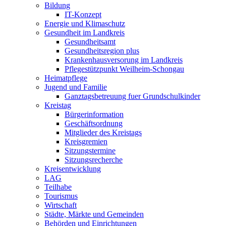
Bildung
IT-Konzept
Energie und Klimaschutz
Gesundheit im Landkreis
Gesundheitsamt
Gesundheitsregion plus
Krankenhausversorung im Landkreis
Pflegestützpunkt Weilheim-Schongau
Heimatpflege
Jugend und Familie
Ganztagsbetreuung fuer Grundschulkinder
Kreistag
Bürgerinformation
Geschäftsordnung
Mitglieder des Kreistags
Kreisgremien
Sitzungstermine
Sitzungsrecherche
Kreisentwicklung
LAG
Teilhabe
Tourismus
Wirtschaft
Städte, Märkte und Gemeinden
Behörden und Einrichtungen