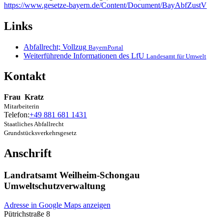
https://www.gesetze-bayern.de/Content/Document/BayAbfZustV
Links
Abfallrecht; Vollzug
BayernPortal
Weiterführende Informationen des LfU
Landesamt für Umwelt
Kontakt
Frau
Kratz
Mitarbeiterin
Telefon:
+49 881 681 1431
Staatliches Abfallrecht
Grundstücksverkehrsgesetz
Anschrift
Landratsamt Weilheim-Schongau
Umweltschutzverwaltung
Adresse in Google Maps anzeigen
Pütrichstraße 8