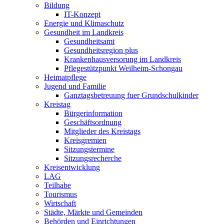
Bildung
IT-Konzept
Energie und Klimaschutz
Gesundheit im Landkreis
Gesundheitsamt
Gesundheitsregion plus
Krankenhausversorung im Landkreis
Pflegestützpunkt Weilheim-Schongau
Heimatpflege
Jugend und Familie
Ganztagsbetreuung fuer Grundschulkinder
Kreistag
Bürgerinformation
Geschäftsordnung
Mitglieder des Kreistags
Kreisgremien
Sitzungstermine
Sitzungsrecherche
Kreisentwicklung
LAG
Teilhabe
Tourismus
Wirtschaft
Städte, Märkte und Gemeinden
Behörden und Einrichtungen