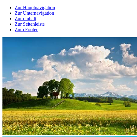
Zur Hauptnavigation
Zur Unternavigation
Zum Inhalt
Zur Seitenleiste
Zum Footer