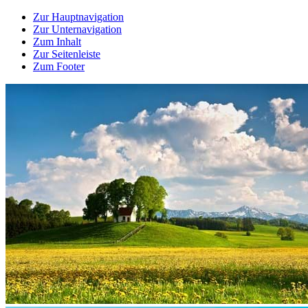
Zur Hauptnavigation
Zur Unternavigation
Zum Inhalt
Zur Seitenleiste
Zum Footer