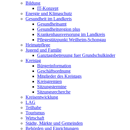
Bildung
IT-Konzept
Energie und Klimaschutz
Gesundheit im Landkreis
Gesundheitsamt
Gesundheitsregion plus
Krankenhausversorung im Landkreis
Pflegestützpunkt Weilheim-Schongau
Heimatpflege
Jugend und Familie
Ganztagsbetreuung fuer Grundschulkinder
Kreistag
Bürgerinformation
Geschäftsordnung
Mitglieder des Kreistags
Kreisgremien
Sitzungstermine
Sitzungsrecherche
Kreisentwicklung
LAG
Teilhabe
Tourismus
Wirtschaft
Städte, Märkte und Gemeinden
Behörden und Einrichtungen