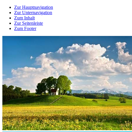
Zur Hauptnavigation
Zur Unternavigation
Zum Inhalt
Zur Seitenleiste
Zum Footer