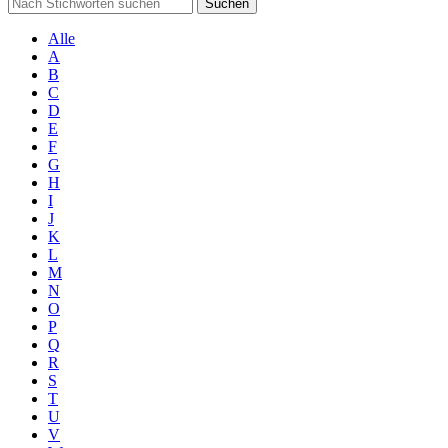
Suchen
Alle
A
B
C
D
E
F
G
H
I
J
K
L
M
N
O
P
Q
R
S
T
U
V