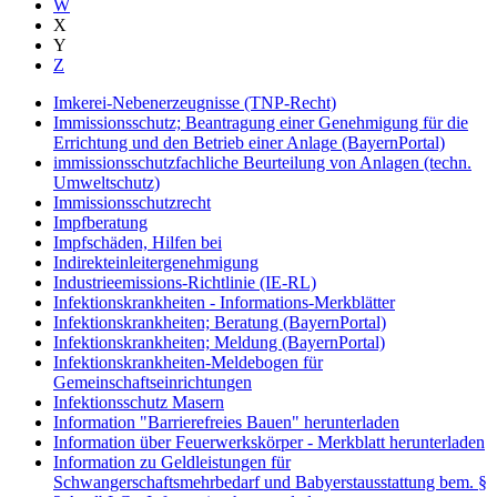
W
X
Y
Z
Imkerei-Nebenerzeugnisse (TNP-Recht)
Immissionsschutz; Beantragung einer Genehmigung für die
Errichtung und den Betrieb einer Anlage (BayernPortal)
immissionsschutzfachliche Beurteilung von Anlagen (techn.
Umweltschutz)
Immissionsschutzrecht
Impfberatung
Impfschäden, Hilfen bei
Indirekteinleitergenehmigung
Industrieemissions-Richtlinie (IE-RL)
Infektionskrankheiten - Informations-Merkblätter
Infektionskrankheiten; Beratung (BayernPortal)
Infektionskrankheiten; Meldung (BayernPortal)
Infektionskrankheiten-Meldebogen für
Gemeinschaftseinrichtungen
Infektionsschutz Masern
Information "Barrierefreies Bauen" herunterladen
Information über Feuerwerkskörper - Merkblatt herunterladen
Information zu Geldleistungen für
Schwangerschaftsmehrbedarf und Babyerstausstattung bem. §