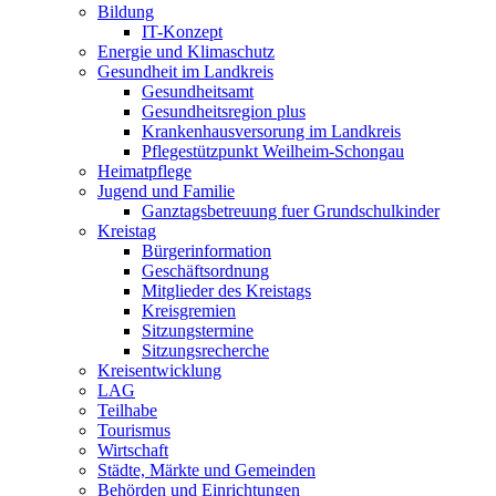
Bildung
IT-Konzept
Energie und Klimaschutz
Gesundheit im Landkreis
Gesundheitsamt
Gesundheitsregion plus
Krankenhausversorung im Landkreis
Pflegestützpunkt Weilheim-Schongau
Heimatpflege
Jugend und Familie
Ganztagsbetreuung fuer Grundschulkinder
Kreistag
Bürgerinformation
Geschäftsordnung
Mitglieder des Kreistags
Kreisgremien
Sitzungstermine
Sitzungsrecherche
Kreisentwicklung
LAG
Teilhabe
Tourismus
Wirtschaft
Städte, Märkte und Gemeinden
Behörden und Einrichtungen