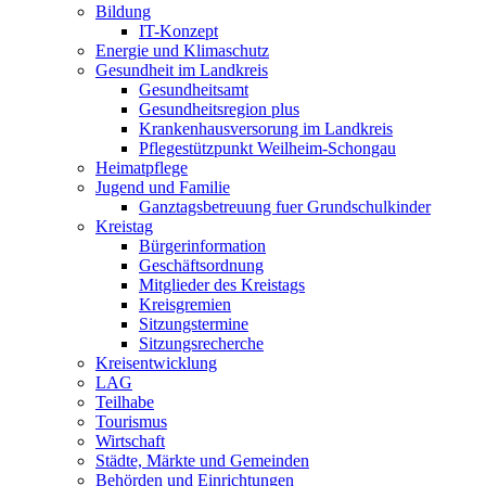
Bildung
IT-Konzept
Energie und Klimaschutz
Gesundheit im Landkreis
Gesundheitsamt
Gesundheitsregion plus
Krankenhausversorung im Landkreis
Pflegestützpunkt Weilheim-Schongau
Heimatpflege
Jugend und Familie
Ganztagsbetreuung fuer Grundschulkinder
Kreistag
Bürgerinformation
Geschäftsordnung
Mitglieder des Kreistags
Kreisgremien
Sitzungstermine
Sitzungsrecherche
Kreisentwicklung
LAG
Teilhabe
Tourismus
Wirtschaft
Städte, Märkte und Gemeinden
Behörden und Einrichtungen