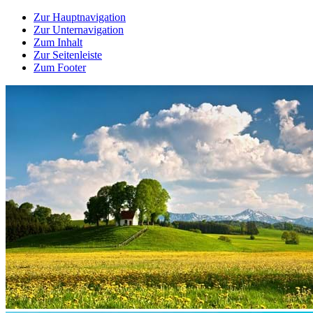
Zur Hauptnavigation
Zur Unternavigation
Zum Inhalt
Zur Seitenleiste
Zum Footer