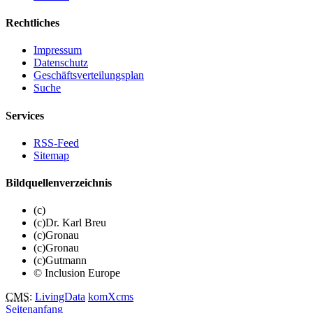
Rechtliches
Impressum
Datenschutz
Geschäftsverteilungsplan
Suche
Services
RSS-Feed
Sitemap
Bildquellenverzeichnis
(c)
(c)Dr. Karl Breu
(c)Gronau
(c)Gronau
(c)Gutmann
© Inclusion Europe
CMS
:
LivingData
komXcms
Seitenanfang