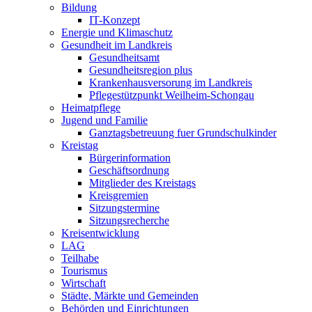
Bildung
IT-Konzept
Energie und Klimaschutz
Gesundheit im Landkreis
Gesundheitsamt
Gesundheitsregion plus
Krankenhausversorung im Landkreis
Pflegestützpunkt Weilheim-Schongau
Heimatpflege
Jugend und Familie
Ganztagsbetreuung fuer Grundschulkinder
Kreistag
Bürgerinformation
Geschäftsordnung
Mitglieder des Kreistags
Kreisgremien
Sitzungstermine
Sitzungsrecherche
Kreisentwicklung
LAG
Teilhabe
Tourismus
Wirtschaft
Städte, Märkte und Gemeinden
Behörden und Einrichtungen