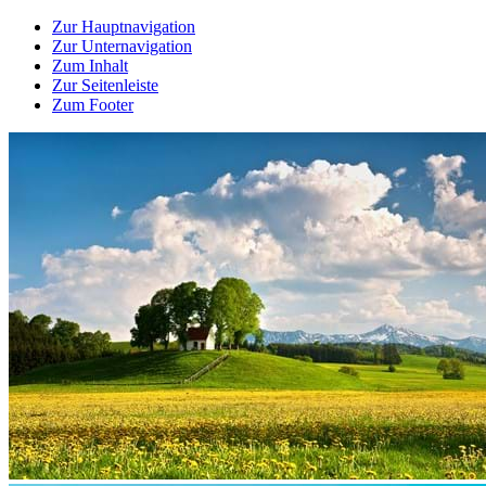
Zur Hauptnavigation
Zur Unternavigation
Zum Inhalt
Zur Seitenleiste
Zum Footer