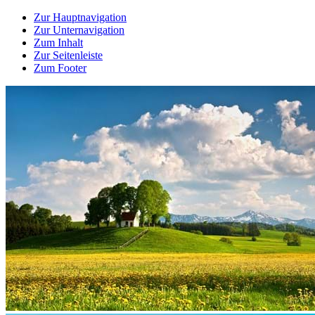
Zur Hauptnavigation
Zur Unternavigation
Zum Inhalt
Zur Seitenleiste
Zum Footer