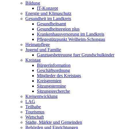
Bildung
IT-Konzept
Energie und Klimaschutz
Gesundheit im Landkreis
Gesundheitsamt
Gesundheitsregion plus
Krankenhausversorung im Landkreis
Pflegestützpunkt Weilheim-Schongau
Heimatpflege
Jugend und Familie
Ganztagsbetreuung fuer Grundschulkinder
Kreistag
Bürgerinformation
Geschäftsordnung
Mitglieder des Kreistags
Kreisgremien
Sitzungstermine
Sitzungsrecherche
Kreisentwicklung
LAG
Teilhabe
Tourismus
Wirtschaft
Städte, Märkte und Gemeinden
Behörden und Einrichtungen