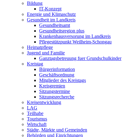
Bildung
IT-Konzept
Energie und Klimaschutz
Gesundheit im Landkreis
Gesundheitsamt
Gesundheitsregion plus
Krankenhausversorung im Landkreis
Pflegestützpunkt Weilheim-Schongau
Heimatpflege
Jugend und Familie
Ganztagsbetreuung fuer Grundschulkinder
Kreistag
Bürgerinformation
Geschäftsordnung
Mitglieder des Kreistags
Kreisgremien
Sitzungstermine
Sitzungsrecherche
Kreisentwicklung
LAG
Teilhabe
Tourismus
Wirtschaft
Städte, Märkte und Gemeinden
Behörden und Einrichtungen