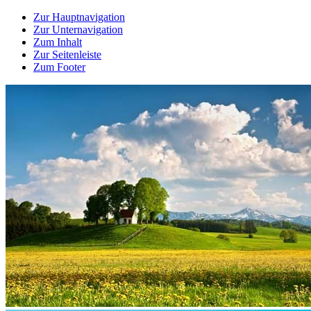
Zur Hauptnavigation
Zur Unternavigation
Zum Inhalt
Zur Seitenleiste
Zum Footer