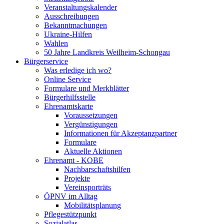
Veranstaltungskalender
Ausschreibungen
Bekanntmachungen
Ukraine-Hilfen
Wahlen
50 Jahre Landkreis Weilheim-Schongau
Bürgerservice
Was erledige ich wo?
Online Service
Formulare und Merkblätter
Bürgerhilfsstelle
Ehrenamtskarte
Voraussetzungen
Vergünstigungen
Informationen für Akzeptanzpartner
Formulare
Aktuelle Aktionen
Ehrenamt - KOBE
Nachbarschaftshilfen
Projekte
Vereinsporträts
ÖPNV im Alltag
Mobilitätsplanung
Pflegestützpunkt
Sozialatlas