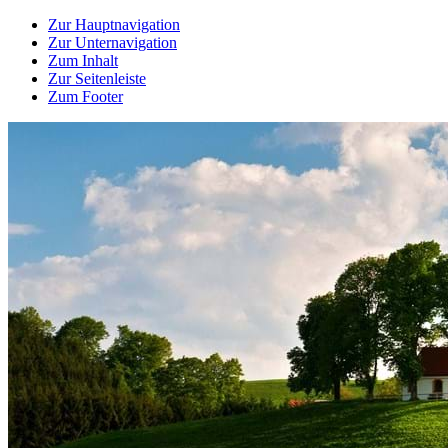
Zur Hauptnavigation
Zur Unternavigation
Zum Inhalt
Zur Seitenleiste
Zum Footer