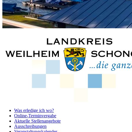
Was erledige ich wo?
Online-Terminvergabe
Aktuelle Stellenangebote
Ausschreibungen
Veranstaltungskalender