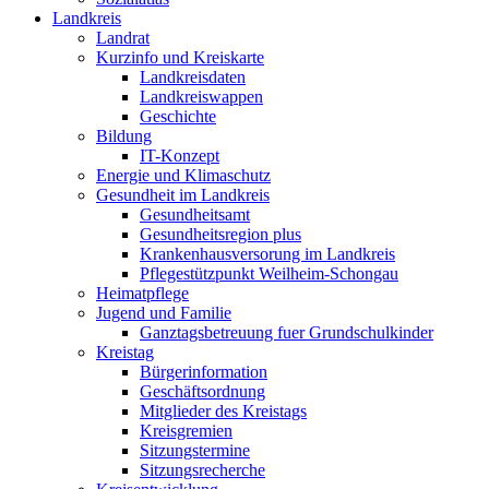
Landkreis
Landrat
Kurzinfo und Kreiskarte
Landkreisdaten
Landkreiswappen
Geschichte
Bildung
IT-Konzept
Energie und Klimaschutz
Gesundheit im Landkreis
Gesundheitsamt
Gesundheitsregion plus
Krankenhausversorung im Landkreis
Pflegestützpunkt Weilheim-Schongau
Heimatpflege
Jugend und Familie
Ganztagsbetreuung fuer Grundschulkinder
Kreistag
Bürgerinformation
Geschäftsordnung
Mitglieder des Kreistags
Kreisgremien
Sitzungstermine
Sitzungsrecherche