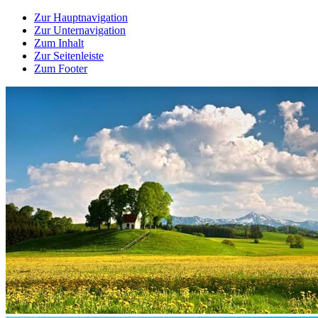
Zur Hauptnavigation
Zur Unternavigation
Zum Inhalt
Zur Seitenleiste
Zum Footer