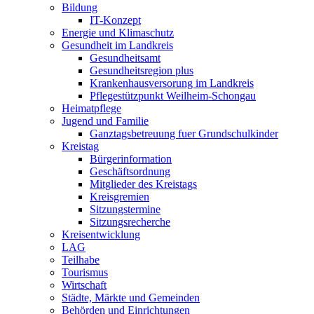
Bildung
IT-Konzept
Energie und Klimaschutz
Gesundheit im Landkreis
Gesundheitsamt
Gesundheitsregion plus
Krankenhausversorung im Landkreis
Pflegestützpunkt Weilheim-Schongau
Heimatpflege
Jugend und Familie
Ganztagsbetreuung fuer Grundschulkinder
Kreistag
Bürgerinformation
Geschäftsordnung
Mitglieder des Kreistags
Kreisgremien
Sitzungstermine
Sitzungsrecherche
Kreisentwicklung
LAG
Teilhabe
Tourismus
Wirtschaft
Städte, Märkte und Gemeinden
Behörden und Einrichtungen