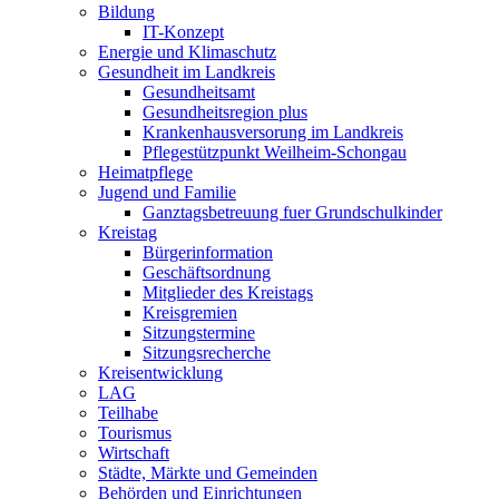
Bildung
IT-Konzept
Energie und Klimaschutz
Gesundheit im Landkreis
Gesundheitsamt
Gesundheitsregion plus
Krankenhausversorung im Landkreis
Pflegestützpunkt Weilheim-Schongau
Heimatpflege
Jugend und Familie
Ganztagsbetreuung fuer Grundschulkinder
Kreistag
Bürgerinformation
Geschäftsordnung
Mitglieder des Kreistags
Kreisgremien
Sitzungstermine
Sitzungsrecherche
Kreisentwicklung
LAG
Teilhabe
Tourismus
Wirtschaft
Städte, Märkte und Gemeinden
Behörden und Einrichtungen