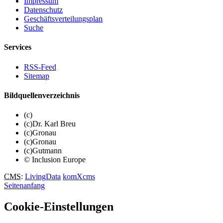
Impressum
Datenschutz
Geschäftsverteilungsplan
Suche
Services
RSS-Feed
Sitemap
Bildquellenverzeichnis
(c)
(c)Dr. Karl Breu
(c)Gronau
(c)Gronau
(c)Gutmann
© Inclusion Europe
CMS
:
LivingData
komXcms
Seitenanfang
Cookie-Einstellungen