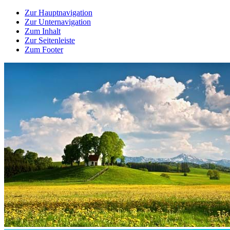
Zur Hauptnavigation
Zur Unternavigation
Zum Inhalt
Zur Seitenleiste
Zum Footer