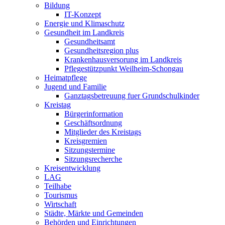
Bildung
IT-Konzept
Energie und Klimaschutz
Gesundheit im Landkreis
Gesundheitsamt
Gesundheitsregion plus
Krankenhausversorung im Landkreis
Pflegestützpunkt Weilheim-Schongau
Heimatpflege
Jugend und Familie
Ganztagsbetreuung fuer Grundschulkinder
Kreistag
Bürgerinformation
Geschäftsordnung
Mitglieder des Kreistags
Kreisgremien
Sitzungstermine
Sitzungsrecherche
Kreisentwicklung
LAG
Teilhabe
Tourismus
Wirtschaft
Städte, Märkte und Gemeinden
Behörden und Einrichtungen