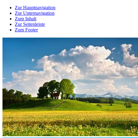
Zur Hauptnavigation
Zur Unternavigation
Zum Inhalt
Zur Seitenleiste
Zum Footer