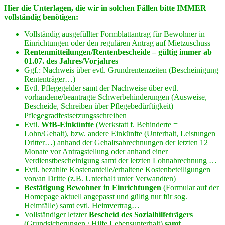
Hier die Unterlagen, die wir in solchen Fällen bitte IMMER
vollständig benötigen:
Vollständig ausgefüllter Formblattantrag für Bewohner in
Einrichtungen oder den regulären Antrag auf Mietzuschuss
Rentenmitteilungen/Rentenbescheide – gültig immer ab
01.07. des Jahres/Vorjahres
Ggf.: Nachweis über evtl. Grundrentenzeiten (Bescheinigung
Rententräger…)
Evtl. Pflegegelder samt der Nachweise über evtl.
vorhandene/beantragte Schwerbehinderungen (Ausweise,
Bescheide, Schreiben über Pflegebedürftigkeit) –
Pflegegradfestsetzungsschreiben
Evtl.
WfB-Einkünfte
(Werkstatt f. Behinderte =
Lohn/Gehalt), bzw. andere Einkünfte (Unterhalt, Leistungen
Dritter…) anhand der Gehaltsabrechnungen der letzten 12
Monate vor Antragstellung oder anhand einer
Verdienstbescheinigung samt der letzten Lohnabrechnung …
Evtl. bezahlte Kostenanteile/erhaltene Kostenbeteiligungen
von/an Dritte (z.B. Unterhalt unter Verwandten)
Bestätigung Bewohner in Einrichtungen
(Formular auf der
Homepage aktuell angepasst und gültig nur für sog.
Heimfälle) samt evtl. Heimvertrag…
Vollständiger letzter
Bescheid des Sozialhilfeträgers
(Grundsicherungen / Hilfe Lebensunterhalt)
samt