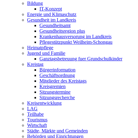
Bildung
IT-Konzept
Energie und Klimaschutz
Gesundheit im Landkreis
Gesundheitsamt
Gesundheitsregion plus
Krankenhausversorung im Landkreis
Pflegestützpunkt Weilheim-Schongau
Heimatpflege
Jugend und Familie
Ganztagsbetreuung fuer Grundschulkinder
Kreistag
Bürgerinformation
Geschäftsordnung
Mitglieder des Kreistags
Kreisgremien
Sitzungstermine
Sitzungsrecherche
Kreisentwicklung
LAG
Teilhabe
Tourismus
Wirtschaft
Städte, Märkte und Gemeinden
Behörden und Einrichtungen