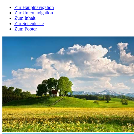
Zur Hauptnavigation
Zur Unternavigation
Zum Inhalt
Zur Seitenleiste
Zum Footer