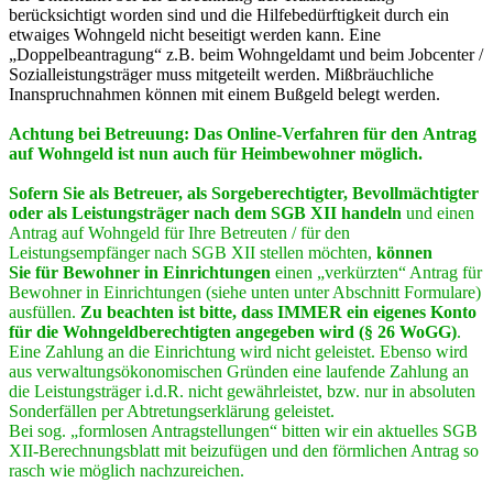
berücksichtigt worden sind und die Hilfebedürftigkeit durch ein
etwaiges Wohngeld nicht beseitigt werden kann. Eine
„Doppelbeantragung“ z.B. beim Wohngeldamt und beim Jobcenter /
Sozialleistungsträger muss mitgeteilt werden. Mißbräuchliche
Inanspruchnahmen können mit einem Bußgeld belegt werden.
Achtung bei Betreuung: Das Online-Verfahren für den Antrag
auf Wohngeld ist nun auch für Heimbewohner möglich.
Sofern Sie als Betreuer, als Sorgeberechtigter, Bevollmächtigter
oder als Leistungsträger nach dem SGB XII handeln
und einen
Antrag auf Wohngeld für Ihre Betreuten / für den
Leistungsempfänger nach SGB XII stellen möchten,
können
Sie
für Bewohner in Einrichtungen
einen „verkürzten“ Antrag für
Bewohner in Einrichtungen (siehe unten unter Abschnitt Formulare)
ausfüllen.
Zu beachten ist bitte, dass IMMER ein eigenes Konto
für die Wohngeldberechtigten angegeben wird (§ 26 WoGG)
.
Eine Zahlung an die Einrichtung wird nicht geleistet. Ebenso wird
aus verwaltungsökonomischen Gründen eine laufende Zahlung an
die Leistungsträger i.d.R. nicht gewährleistet, bzw. nur in absoluten
Sonderfällen per Abtretungserklärung geleistet.
Bei sog. „formlosen Antragstellungen“ bitten wir ein aktuelles SGB
XII-Berechnungsblatt mit beizufügen und den förmlichen Antrag so
rasch wie möglich nachzureichen.