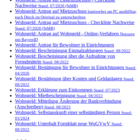
Nachweise
Stand: 07/2026 (StMB)
Wohngeld: Antrag auf Mietzuschuss
barrierefrei am PC ausfüllbar,
nach Druck im Original zu unterschreiben
Wohngeld: Antrag auf Mietzuschuss - Checkliste Nachweise
Stand: 07/2026 (StMB)
Wohngeld: Antrag auf Wohngeld - Online-Verfahren
Nutzung
mit BayernID
Wohngeld: Antrag für Bewohner in Einrichtungen
Wohngeld: Bescheinigung Einmalzahlungen
Stand: 08/2022
Wohngeld: Bescheinigung über die Aufnahme von
Fremdmitteln
Stand: 08/2022
Wohngeld: Bestätigung für Bewohner in Einrichtungen
Stand:
04/2026
Wohngeld: Bestätigung über Konten und Geldanlagen
Stand:
08/2022
Wohngeld: Erklärung zum Einkommen
Stand: 07/2023
Wohngeld: Mietbescheinigung
Stand: 08/2022
Wohngeld: Mitteilung Änderung der Bankverbindung
(Anschreiben)
Stand: 08/2023
Wohngeld: Selbstauskunft einer selbständigen Person
Stand:
03/2024
Wohngeld: Unterhalt Formblatt neue WoGVwV
Stand:
08/2022