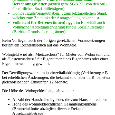
Berechnungsblätter
(aktuell gem. SGB XII von den örtl./
überörtlichen Sozialhilfeträgern)
Kontoauszüge/Sparguthaben… zum letztmöglichen Stand,
welcher zum Zeitpunkt der Antragstellung bekannt ist
Vollmacht für Betreuer(innen)
/ ggf. im Einzelfall auch
Vollmacht / Abtretungserklärung für die Sozialhilfeträger
(Bezirke-Grundsicherungsämter)
Beim Vorliegen auch der übrigen gesetzlichen Voraussetzungen
besteht ein Rechtsanspruch auf das Wohngeld.
Wohngeld wird als "Mietzuschuss" für Mieter von Wohnraum und
als "Lastenzuschuss" für Eigentümer eines Eigenheims oder einer
Eigentumswohnung gewährt.
Der Bewilligungszeitraum ist einzelfallabhängig (Verkürzung z.B.
bei erheblichen Änderungen, die bekannt sind, aber i.d.R. bei etwa
gleichbleibenden Einkünften 12 Monate)!
Die Höhe des Wohngeldes hängt ab von der
Anzahl der Haushaltsmitglieder, die zum Haushalt rechnen
Höhe des wohngeldrechtlichen Gesamteinkommens
(Bruttoeinkünfte abzüglich diverser Frei-und
Absetzungsbeträge)