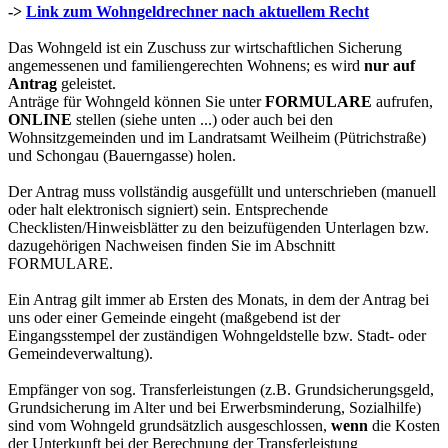
->
Link zum Wohngeldrechner nach aktuellem Recht
Das Wohngeld ist ein Zuschuss zur wirtschaftlichen Sicherung
angemessenen und familiengerechten Wohnens; es wird
nur auf
Antrag
geleistet.
Anträge für Wohngeld können Sie unter
FORMULARE
aufrufen,
ONLINE
stellen (siehe unten ...) oder auch bei den
Wohnsitzgemeinden und im Landratsamt Weilheim (Pütrichstraße)
und Schongau (Bauerngasse) holen.
Der Antrag muss vollständig ausgefüllt und unterschrieben (manuell
oder halt elektronisch signiert) sein. Entsprechende
Checklisten/Hinweisblätter zu den beizufügenden Unterlagen bzw.
dazugehörigen Nachweisen finden Sie im Abschnitt
FORMULARE.
Ein Antrag gilt immer ab Ersten des Monats, in dem der Antrag bei
uns oder einer Gemeinde eingeht (maßgebend ist der
Eingangsstempel der zuständigen Wohngeldstelle bzw. Stadt- oder
Gemeindeverwaltung).
Empfänger von sog. Transferleistungen (z.B. Grundsicherungsgeld,
Grundsicherung im Alter und bei Erwerbsminderung, Sozialhilfe)
sind vom Wohngeld grundsätzlich ausgeschlossen,
wenn
die Kosten
der Unterkunft bei der Berechnung der Transferleistung