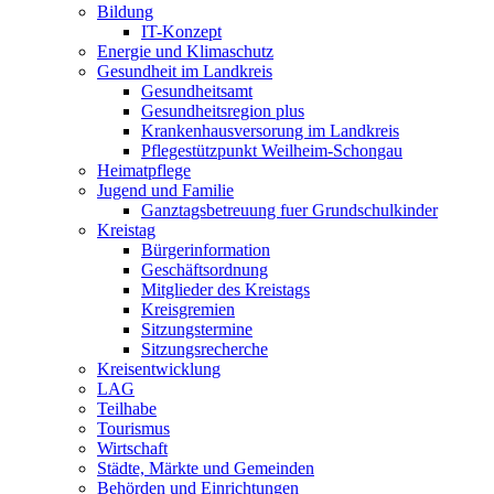
Bildung
IT-Konzept
Energie und Klimaschutz
Gesundheit im Landkreis
Gesundheitsamt
Gesundheitsregion plus
Krankenhausversorung im Landkreis
Pflegestützpunkt Weilheim-Schongau
Heimatpflege
Jugend und Familie
Ganztagsbetreuung fuer Grundschulkinder
Kreistag
Bürgerinformation
Geschäftsordnung
Mitglieder des Kreistags
Kreisgremien
Sitzungstermine
Sitzungsrecherche
Kreisentwicklung
LAG
Teilhabe
Tourismus
Wirtschaft
Städte, Märkte und Gemeinden
Behörden und Einrichtungen