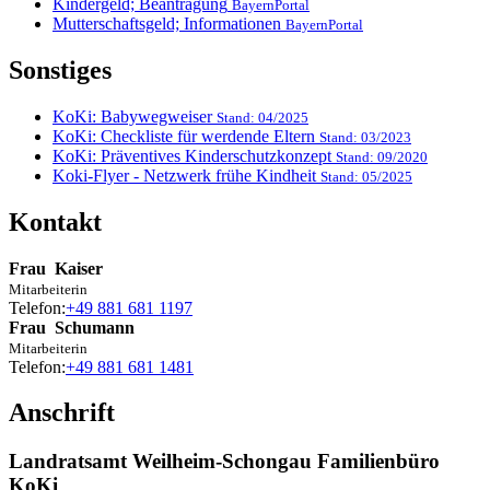
Kindergeld; Beantragung
BayernPortal
Mutterschaftsgeld; Informationen
BayernPortal
Sonstiges
KoKi: Babywegweiser
Stand: 04/2025
KoKi: Checkliste für werdende Eltern
Stand: 03/2023
KoKi: Präventives Kinderschutzkonzept
Stand: 09/2020
Koki-Flyer - Netzwerk frühe Kindheit
Stand: 05/2025
Kontakt
Frau
Kaiser
Mitarbeiterin
Telefon:
+49 881 681 1197
Frau
Schumann
Mitarbeiterin
Telefon:
+49 881 681 1481
Anschrift
Landratsamt Weilheim-Schongau Familienbüro
KoKi