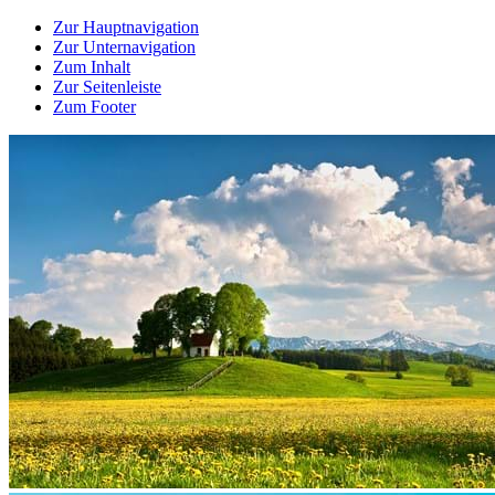
Zur Hauptnavigation
Zur Unternavigation
Zum Inhalt
Zur Seitenleiste
Zum Footer