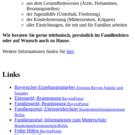
aus dem Gesundheitswesen (Ärzte, Hebammen,
Beratungsstellen)
der Jugendhilfe (Unterhalt, Förderung)
der Kinderbetreuung (Mütterzentren, Krippen)
aller Einrichtungen, die mit und für Familien arbeiten
Wir beraten Sie gerne telefonisch, persönlich im Familienbüro
oder auf Wunsch auch zu Hause.
Weitere Informationen finden Sie
hier
.
Links
Bayerischer Erziehungsratgeber
Zentrum Bayern Familie und
Soziales
Elterngeld; Beantragung
BayernPortal
Familiengeld; Beantragung
BayernPortal
Familienportal; Elterngeldrechner
Bundesfamilienministerium
Berlin
Familienportal; Informationen zum Mutterschutz
Bundesfamilienmisterium Berlin
Frühe Hilfen
BayernPortal