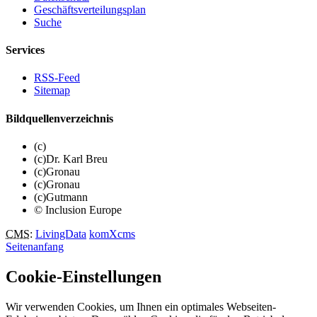
Geschäftsverteilungsplan
Suche
Services
RSS-Feed
Sitemap
Bildquellenverzeichnis
(c)
(c)Dr. Karl Breu
(c)Gronau
(c)Gronau
(c)Gutmann
© Inclusion Europe
CMS
:
LivingData
komXcms
Seitenanfang
Cookie-Einstellungen
Wir verwenden Cookies, um Ihnen ein optimales Webseiten-