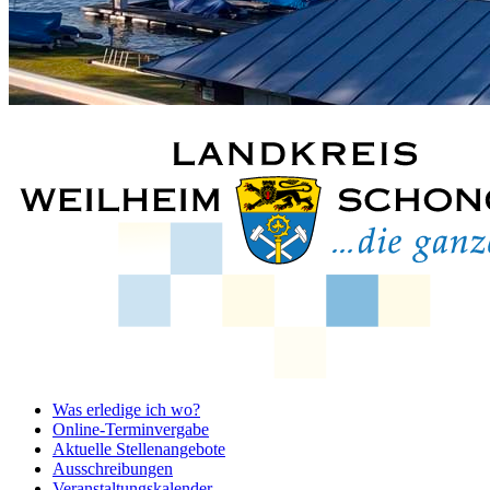
Was erledige ich wo?
Online-Terminvergabe
Aktuelle Stellenangebote
Ausschreibungen
Veranstaltungskalender