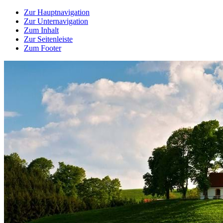
Zur Hauptnavigation
Zur Unternavigation
Zum Inhalt
Zur Seitenleiste
Zum Footer