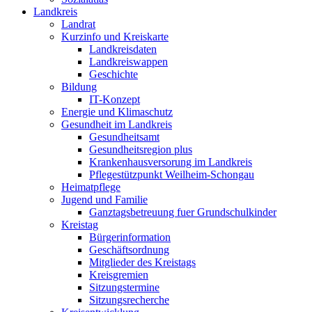
Landkreis
Landrat
Kurzinfo und Kreiskarte
Landkreisdaten
Landkreiswappen
Geschichte
Bildung
IT-Konzept
Energie und Klimaschutz
Gesundheit im Landkreis
Gesundheitsamt
Gesundheitsregion plus
Krankenhausversorung im Landkreis
Pflegestützpunkt Weilheim-Schongau
Heimatpflege
Jugend und Familie
Ganztagsbetreuung fuer Grundschulkinder
Kreistag
Bürgerinformation
Geschäftsordnung
Mitglieder des Kreistags
Kreisgremien
Sitzungstermine
Sitzungsrecherche