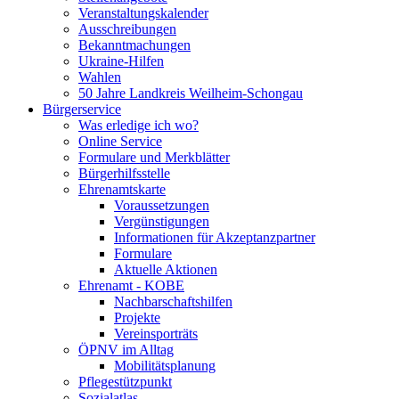
Veranstaltungskalender
Ausschreibungen
Bekanntmachungen
Ukraine-Hilfen
Wahlen
50 Jahre Landkreis Weilheim-Schongau
Bürgerservice
Was erledige ich wo?
Online Service
Formulare und Merkblätter
Bürgerhilfsstelle
Ehrenamtskarte
Voraussetzungen
Vergünstigungen
Informationen für Akzeptanzpartner
Formulare
Aktuelle Aktionen
Ehrenamt - KOBE
Nachbarschaftshilfen
Projekte
Vereinsporträts
ÖPNV im Alltag
Mobilitätsplanung
Pflegestützpunkt
Sozialatlas