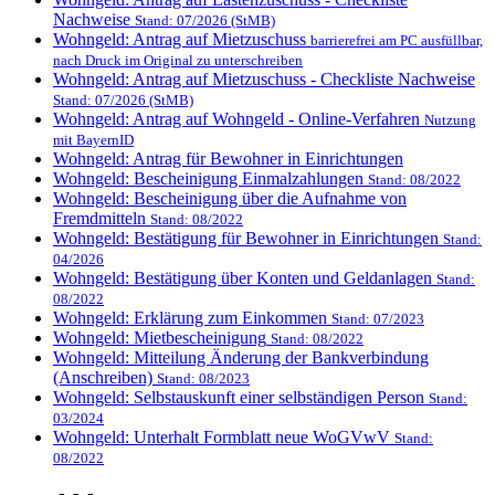
Nachweise
Stand: 07/2026 (StMB)
Wohngeld: Antrag auf Mietzuschuss
barrierefrei am PC ausfüllbar,
nach Druck im Original zu unterschreiben
Wohngeld: Antrag auf Mietzuschuss - Checkliste Nachweise
Stand: 07/2026 (StMB)
Wohngeld: Antrag auf Wohngeld - Online-Verfahren
Nutzung
mit BayernID
Wohngeld: Antrag für Bewohner in Einrichtungen
Wohngeld: Bescheinigung Einmalzahlungen
Stand: 08/2022
Wohngeld: Bescheinigung über die Aufnahme von
Fremdmitteln
Stand: 08/2022
Wohngeld: Bestätigung für Bewohner in Einrichtungen
Stand:
04/2026
Wohngeld: Bestätigung über Konten und Geldanlagen
Stand:
08/2022
Wohngeld: Erklärung zum Einkommen
Stand: 07/2023
Wohngeld: Mietbescheinigung
Stand: 08/2022
Wohngeld: Mitteilung Änderung der Bankverbindung
(Anschreiben)
Stand: 08/2023
Wohngeld: Selbstauskunft einer selbständigen Person
Stand:
03/2024
Wohngeld: Unterhalt Formblatt neue WoGVwV
Stand:
08/2022