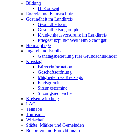
Bildung
IT-Konzept
Energie und Klimaschutz
Gesundheit im Landkreis
Gesundheitsamt
Gesundheitsregion plus
Krankenhausversorung im Landkreis
Pflegestützpunkt Weilheim-Schongau
Heimatpflege
Jugend und Familie
Ganztagsbetreuung fuer Grundschulkinder
Kreistag
Bürgerinformation
Geschäftsordnung
Mitglieder des Kreistags
Kreisgremien
Sitzungstermine
Sitzungsrecherche
Kreisentwicklung
LAG
Teilhabe
Tourismus
Wirtschaft
Städte, Märkte und Gemeinden
Behörden und Einrichtungen