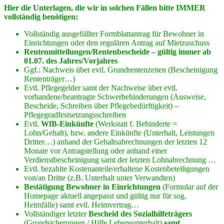
Hier die Unterlagen, die wir in solchen Fällen bitte IMMER
vollständig benötigen:
Vollständig ausgefüllter Formblattantrag für Bewohner in
Einrichtungen oder den regulären Antrag auf Mietzuschuss
Rentenmitteilungen/Rentenbescheide – gültig immer ab
01.07. des Jahres/Vorjahres
Ggf.: Nachweis über evtl. Grundrentenzeiten (Bescheinigung
Rententräger…)
Evtl. Pflegegelder samt der Nachweise über evtl.
vorhandene/beantragte Schwerbehinderungen (Ausweise,
Bescheide, Schreiben über Pflegebedürftigkeit) –
Pflegegradfestsetzungsschreiben
Evtl.
WfB-Einkünfte
(Werkstatt f. Behinderte =
Lohn/Gehalt), bzw. andere Einkünfte (Unterhalt, Leistungen
Dritter…) anhand der Gehaltsabrechnungen der letzten 12
Monate vor Antragstellung oder anhand einer
Verdienstbescheinigung samt der letzten Lohnabrechnung …
Evtl. bezahlte Kostenanteile/erhaltene Kostenbeteiligungen
von/an Dritte (z.B. Unterhalt unter Verwandten)
Bestätigung Bewohner in Einrichtungen
(Formular auf der
Homepage aktuell angepasst und gültig nur für sog.
Heimfälle) samt evtl. Heimvertrag…
Vollständiger letzter
Bescheid des Sozialhilfeträgers
(Grundsicherungen / Hilfe Lebensunterhalt)
samt