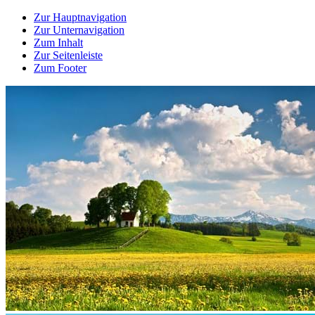
Zur Hauptnavigation
Zur Unternavigation
Zum Inhalt
Zur Seitenleiste
Zum Footer