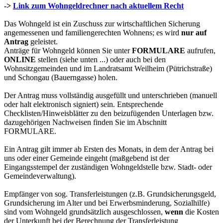
->
Link zum Wohngeldrechner nach aktuellem Recht
Das Wohngeld ist ein Zuschuss zur wirtschaftlichen Sicherung
angemessenen und familiengerechten Wohnens; es wird
nur auf
Antrag
geleistet.
Anträge für Wohngeld können Sie unter
FORMULARE
aufrufen,
ONLINE
stellen (siehe unten ...) oder auch bei den
Wohnsitzgemeinden und im Landratsamt Weilheim (Pütrichstraße)
und Schongau (Bauerngasse) holen.
Der Antrag muss vollständig ausgefüllt und unterschrieben (manuell
oder halt elektronisch signiert) sein. Entsprechende
Checklisten/Hinweisblätter zu den beizufügenden Unterlagen bzw.
dazugehörigen Nachweisen finden Sie im Abschnitt
FORMULARE.
Ein Antrag gilt immer ab Ersten des Monats, in dem der Antrag bei
uns oder einer Gemeinde eingeht (maßgebend ist der
Eingangsstempel der zuständigen Wohngeldstelle bzw. Stadt- oder
Gemeindeverwaltung).
Empfänger von sog. Transferleistungen (z.B. Grundsicherungsgeld,
Grundsicherung im Alter und bei Erwerbsminderung, Sozialhilfe)
sind vom Wohngeld grundsätzlich ausgeschlossen,
wenn
die Kosten
der Unterkunft bei der Berechnung der Transferleistung