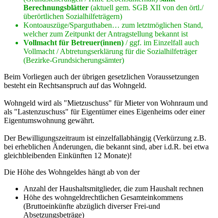
Berechnungsblätter
(aktuell gem. SGB XII von den örtl./
überörtlichen Sozialhilfeträgern)
Kontoauszüge/Sparguthaben… zum letztmöglichen Stand,
welcher zum Zeitpunkt der Antragstellung bekannt ist
Vollmacht für Betreuer(innen)
/ ggf. im Einzelfall auch
Vollmacht / Abtretungserklärung für die Sozialhilfeträger
(Bezirke-Grundsicherungsämter)
Beim Vorliegen auch der übrigen gesetzlichen Voraussetzungen
besteht ein Rechtsanspruch auf das Wohngeld.
Wohngeld wird als "Mietzuschuss" für Mieter von Wohnraum und
als "Lastenzuschuss" für Eigentümer eines Eigenheims oder einer
Eigentumswohnung gewährt.
Der Bewilligungszeitraum ist einzelfallabhängig (Verkürzung z.B.
bei erheblichen Änderungen, die bekannt sind, aber i.d.R. bei etwa
gleichbleibenden Einkünften 12 Monate)!
Die Höhe des Wohngeldes hängt ab von der
Anzahl der Haushaltsmitglieder, die zum Haushalt rechnen
Höhe des wohngeldrechtlichen Gesamteinkommens
(Bruttoeinkünfte abzüglich diverser Frei-und
Absetzungsbeträge)