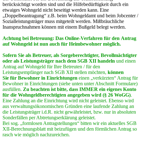
berücksichtigt worden sind und die Hilfebedürftigkeit durch ein
etwaiges Wohngeld nicht beseitigt werden kann. Eine
„Doppelbeantragung“ z.B. beim Wohngeldamt und beim Jobcenter /
Sozialleistungsträger muss mitgeteilt werden. Mißbräuchliche
Inanspruchnahmen können mit einem Bußgeld belegt werden.
Achtung bei Betreuung: Das Online-Verfahren für den Antrag
auf Wohngeld ist nun auch für Heimbewohner möglich.
Sofern Sie als Betreuer, als Sorgeberechtigter, Bevollmächtigter
oder als Leistungsträger nach dem SGB XII handeln
und einen
Antrag auf Wohngeld für Ihre Betreuten / für den
Leistungsempfänger nach SGB XII stellen möchten,
können
Sie
für Bewohner in Einrichtungen
einen „verkürzten“ Antrag für
Bewohner in Einrichtungen (siehe unten unter Abschnitt Formulare)
ausfüllen.
Zu beachten ist bitte, dass IMMER ein eigenes Konto
für die Wohngeldberechtigten angegeben wird (§ 26 WoGG)
.
Eine Zahlung an die Einrichtung wird nicht geleistet. Ebenso wird
aus verwaltungsökonomischen Gründen eine laufende Zahlung an
die Leistungsträger i.d.R. nicht gewährleistet, bzw. nur in absoluten
Sonderfällen per Abtretungserklärung geleistet.
Bei sog. „formlosen Antragstellungen“ bitten wir ein aktuelles SGB
XII-Berechnungsblatt mit beizufügen und den förmlichen Antrag so
rasch wie möglich nachzureichen.