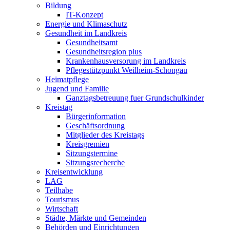
Bildung
IT-Konzept
Energie und Klimaschutz
Gesundheit im Landkreis
Gesundheitsamt
Gesundheitsregion plus
Krankenhausversorung im Landkreis
Pflegestützpunkt Weilheim-Schongau
Heimatpflege
Jugend und Familie
Ganztagsbetreuung fuer Grundschulkinder
Kreistag
Bürgerinformation
Geschäftsordnung
Mitglieder des Kreistags
Kreisgremien
Sitzungstermine
Sitzungsrecherche
Kreisentwicklung
LAG
Teilhabe
Tourismus
Wirtschaft
Städte, Märkte und Gemeinden
Behörden und Einrichtungen