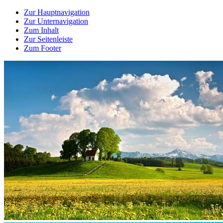
Zur Hauptnavigation
Zur Unternavigation
Zum Inhalt
Zur Seitenleiste
Zum Footer