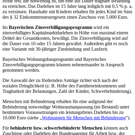
Höhe fest, die notwendig ist, um eine auf Dauer tragbare Belastung
zu erreichen. Das Darlehen ist 15 Jahre lang lediglich mit 0,5 % p. a.
zu verzinsen. Haushalte mit Kindern erhalten für jedes Kind im Sinn
des § 32 Einkommensteuergesetz einen Zuschuss von 5.000 Euro.
Im
Bayerischen Zinsverbilligungsprogramm
wird ein
zinsverbilligtes Kapitalmarktdarlehen in Höhe von maximal einem
Drittel der Gesamtkosten, bewilligt. Die Zinsverbilligung wird auf
die Dauer von 10 oder 15 Jahren gewährt. Außerdem gibt es noch
eine Variante mit 30-jähriger Zinsbindung und Laufzeit.
Bayerisches Wohnungsbauprogramm und Bayerisches
Zinsverbilligungsprogramm können nebeneinander in Anspruch
genommen werden.
Die Auswahl der zu fördernden Anträge richtet sich nach der
sozialen Dringlichkeit (z. B. Höhe des Familieneinkommens und
Tragbarkeit der Belastungen, Zahl der Kinder, Schwerbehinderung).
Menschen mit Behinderung erhalten für eine aufgrund der
Behinderung notwendige Wohnraumanpassung (im Bestand) unter
bestimmten Voraussetzungen ein leistungsfreies Darlehen bis zu
10.000 Euro (siehe „
Wohnungen für Menschen mit Behinderung
“).
Für
behinderte bzw. schwerbehinderte Menschen
können auch
Zuschüsse oder Darlehen der Bundesagentur für Arbeit bzw. der