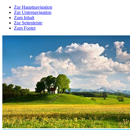
Zur Hauptnavigation
Zur Unternavigation
Zum Inhalt
Zur Seitenleiste
Zum Footer