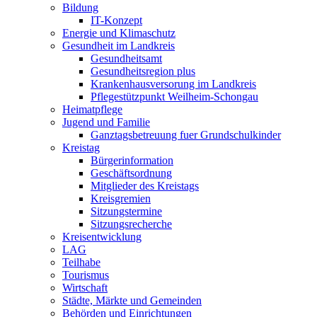
Bildung
IT-Konzept
Energie und Klimaschutz
Gesundheit im Landkreis
Gesundheitsamt
Gesundheitsregion plus
Krankenhausversorung im Landkreis
Pflegestützpunkt Weilheim-Schongau
Heimatpflege
Jugend und Familie
Ganztagsbetreuung fuer Grundschulkinder
Kreistag
Bürgerinformation
Geschäftsordnung
Mitglieder des Kreistags
Kreisgremien
Sitzungstermine
Sitzungsrecherche
Kreisentwicklung
LAG
Teilhabe
Tourismus
Wirtschaft
Städte, Märkte und Gemeinden
Behörden und Einrichtungen