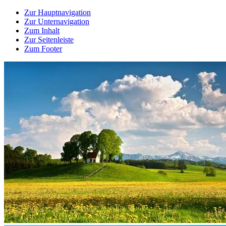
Zur Hauptnavigation
Zur Unternavigation
Zum Inhalt
Zur Seitenleiste
Zum Footer