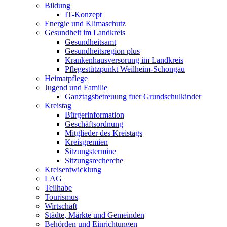
Bildung
IT-Konzept
Energie und Klimaschutz
Gesundheit im Landkreis
Gesundheitsamt
Gesundheitsregion plus
Krankenhausversorung im Landkreis
Pflegestützpunkt Weilheim-Schongau
Heimatpflege
Jugend und Familie
Ganztagsbetreuung fuer Grundschulkinder
Kreistag
Bürgerinformation
Geschäftsordnung
Mitglieder des Kreistags
Kreisgremien
Sitzungstermine
Sitzungsrecherche
Kreisentwicklung
LAG
Teilhabe
Tourismus
Wirtschaft
Städte, Märkte und Gemeinden
Behörden und Einrichtungen