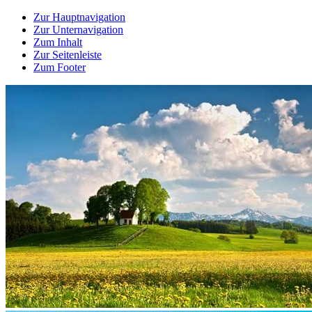
Zur Hauptnavigation
Zur Unternavigation
Zum Inhalt
Zur Seitenleiste
Zum Footer