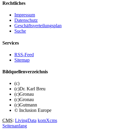
Rechtliches
Impressum
Datenschutz
Geschäftsverteilungsplan
Suche
Services
RSS-Feed
Sitemap
Bildquellenverzeichnis
(c)
(c)Dr. Karl Breu
(c)Gronau
(c)Gronau
(c)Gutmann
© Inclusion Europe
CMS
:
LivingData
komXcms
Seitenanfang