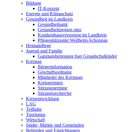
Bildung
IT-Konzept
Energie und Klimaschutz
Gesundheit im Landkreis
Gesundheitsamt
Gesundheitsregion plus
Krankenhausversorung im Landkreis
Pflegestützpunkt Weilheim-Schongau
Heimatpflege
Jugend und Familie
Ganztagsbetreuung fuer Grundschulkinder
Kreistag
Bürgerinformation
Geschäftsordnung
Mitglieder des Kreistags
Kreisgremien
Sitzungstermine
Sitzungsrecherche
Kreisentwicklung
LAG
Teilhabe
Tourismus
Wirtschaft
Städte, Märkte und Gemeinden
Behörden und Einrichtungen