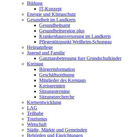
Bildung
IT-Konzept
Energie und Klimaschutz
Gesundheit im Landkreis
Gesundheitsamt
Gesundheitsregion plus
Krankenhausversorung im Landkreis
Pflegestützpunkt Weilheim-Schongau
Heimatpflege
Jugend und Familie
Ganztagsbetreuung fuer Grundschulkinder
Kreistag
Bürgerinformation
Geschäftsordnung
Mitglieder des Kreistags
Kreisgremien
Sitzungstermine
Sitzungsrecherche
Kreisentwicklung
LAG
Teilhabe
Tourismus
Wirtschaft
Städte, Märkte und Gemeinden
Behörden und Einrichtungen