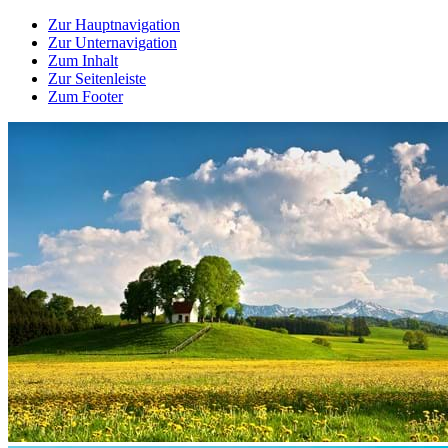
Zur Hauptnavigation
Zur Unternavigation
Zum Inhalt
Zur Seitenleiste
Zum Footer