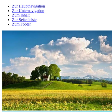
Zur Hauptnavigation
Zur Unternavigation
Zum Inhalt
Zur Seitenleiste
Zum Footer