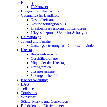
Bildung
IT-Konzept
Energie und Klimaschutz
Gesundheit im Landkreis
Gesundheitsamt
Gesundheitsregion plus
Krankenhausversorung im Landkreis
Pflegestützpunkt Weilheim-Schongau
Heimatpflege
Jugend und Familie
Ganztagsbetreuung fuer Grundschulkinder
Kreistag
Bürgerinformation
Geschäftsordnung
Mitglieder des Kreistags
Kreisgremien
Sitzungstermine
Sitzungsrecherche
Kreisentwicklung
LAG
Teilhabe
Tourismus
Wirtschaft
Städte, Märkte und Gemeinden
Behörden und Einrichtungen