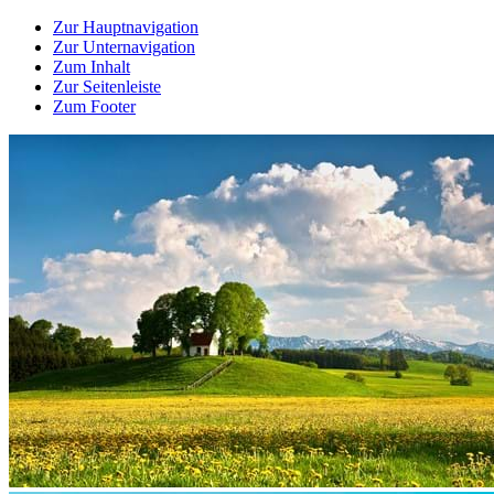
Zur Hauptnavigation
Zur Unternavigation
Zum Inhalt
Zur Seitenleiste
Zum Footer