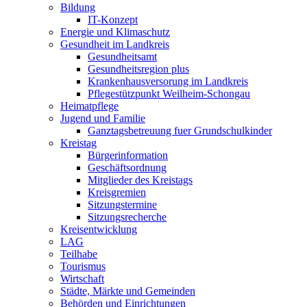
Bildung
IT-Konzept
Energie und Klimaschutz
Gesundheit im Landkreis
Gesundheitsamt
Gesundheitsregion plus
Krankenhausversorung im Landkreis
Pflegestützpunkt Weilheim-Schongau
Heimatpflege
Jugend und Familie
Ganztagsbetreuung fuer Grundschulkinder
Kreistag
Bürgerinformation
Geschäftsordnung
Mitglieder des Kreistags
Kreisgremien
Sitzungstermine
Sitzungsrecherche
Kreisentwicklung
LAG
Teilhabe
Tourismus
Wirtschaft
Städte, Märkte und Gemeinden
Behörden und Einrichtungen