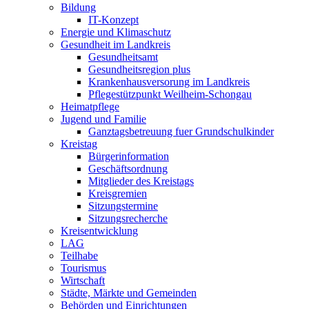
Bildung
IT-Konzept
Energie und Klimaschutz
Gesundheit im Landkreis
Gesundheitsamt
Gesundheitsregion plus
Krankenhausversorung im Landkreis
Pflegestützpunkt Weilheim-Schongau
Heimatpflege
Jugend und Familie
Ganztagsbetreuung fuer Grundschulkinder
Kreistag
Bürgerinformation
Geschäftsordnung
Mitglieder des Kreistags
Kreisgremien
Sitzungstermine
Sitzungsrecherche
Kreisentwicklung
LAG
Teilhabe
Tourismus
Wirtschaft
Städte, Märkte und Gemeinden
Behörden und Einrichtungen