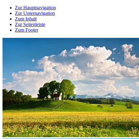
Zur Hauptnavigation
Zur Unternavigation
Zum Inhalt
Zur Seitenleiste
Zum Footer