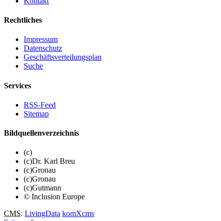
Kontakt
Rechtliches
Impressum
Datenschutz
Geschäftsverteilungsplan
Suche
Services
RSS-Feed
Sitemap
Bildquellenverzeichnis
(c)
(c)Dr. Karl Breu
(c)Gronau
(c)Gronau
(c)Gutmann
© Inclusion Europe
CMS
:
LivingData
komXcms