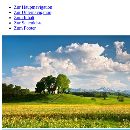
Zur Hauptnavigation
Zur Unternavigation
Zum Inhalt
Zur Seitenleiste
Zum Footer