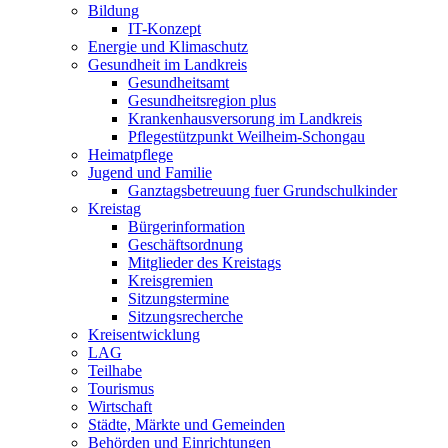
Bildung
IT-Konzept
Energie und Klimaschutz
Gesundheit im Landkreis
Gesundheitsamt
Gesundheitsregion plus
Krankenhausversorung im Landkreis
Pflegestützpunkt Weilheim-Schongau
Heimatpflege
Jugend und Familie
Ganztagsbetreuung fuer Grundschulkinder
Kreistag
Bürgerinformation
Geschäftsordnung
Mitglieder des Kreistags
Kreisgremien
Sitzungstermine
Sitzungsrecherche
Kreisentwicklung
LAG
Teilhabe
Tourismus
Wirtschaft
Städte, Märkte und Gemeinden
Behörden und Einrichtungen