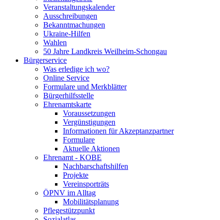
Veranstaltungskalender
Ausschreibungen
Bekanntmachungen
Ukraine-Hilfen
Wahlen
50 Jahre Landkreis Weilheim-Schongau
Bürgerservice
Was erledige ich wo?
Online Service
Formulare und Merkblätter
Bürgerhilfsstelle
Ehrenamtskarte
Voraussetzungen
Vergünstigungen
Informationen für Akzeptanzpartner
Formulare
Aktuelle Aktionen
Ehrenamt - KOBE
Nachbarschaftshilfen
Projekte
Vereinsporträts
ÖPNV im Alltag
Mobilitätsplanung
Pflegestützpunkt
Sozialatlas