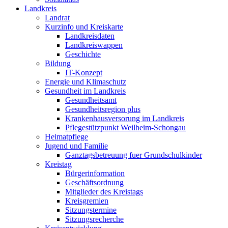
Landkreis
Landrat
Kurzinfo und Kreiskarte
Landkreisdaten
Landkreiswappen
Geschichte
Bildung
IT-Konzept
Energie und Klimaschutz
Gesundheit im Landkreis
Gesundheitsamt
Gesundheitsregion plus
Krankenhausversorung im Landkreis
Pflegestützpunkt Weilheim-Schongau
Heimatpflege
Jugend und Familie
Ganztagsbetreuung fuer Grundschulkinder
Kreistag
Bürgerinformation
Geschäftsordnung
Mitglieder des Kreistags
Kreisgremien
Sitzungstermine
Sitzungsrecherche