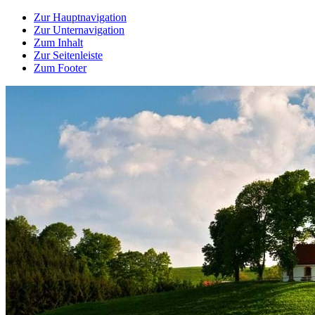
Zur Hauptnavigation
Zur Unternavigation
Zum Inhalt
Zur Seitenleiste
Zum Footer