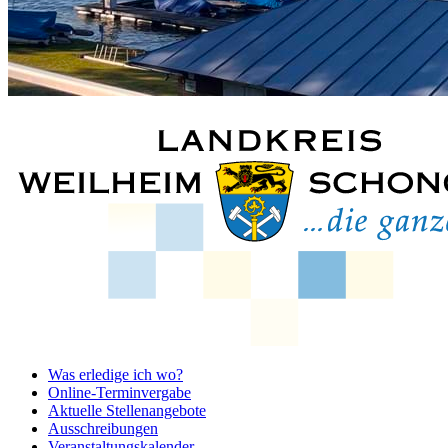
Was erledige ich wo?
Online-Terminvergabe
Aktuelle Stellenangebote
Ausschreibungen
Veranstaltungskalender