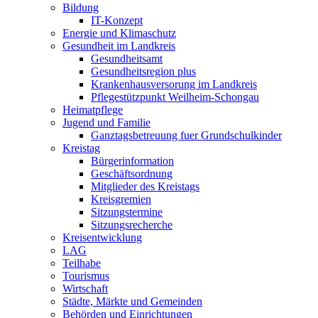
Bildung
IT-Konzept
Energie und Klimaschutz
Gesundheit im Landkreis
Gesundheitsamt
Gesundheitsregion plus
Krankenhausversorung im Landkreis
Pflegestützpunkt Weilheim-Schongau
Heimatpflege
Jugend und Familie
Ganztagsbetreuung fuer Grundschulkinder
Kreistag
Bürgerinformation
Geschäftsordnung
Mitglieder des Kreistags
Kreisgremien
Sitzungstermine
Sitzungsrecherche
Kreisentwicklung
LAG
Teilhabe
Tourismus
Wirtschaft
Städte, Märkte und Gemeinden
Behörden und Einrichtungen