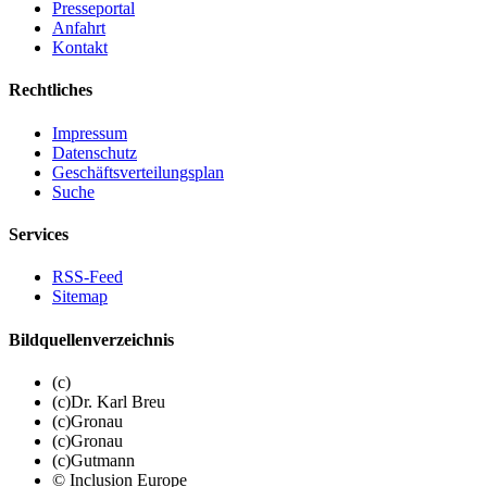
Presseportal
Anfahrt
Kontakt
Rechtliches
Impressum
Datenschutz
Geschäftsverteilungsplan
Suche
Services
RSS-Feed
Sitemap
Bildquellenverzeichnis
(c)
(c)Dr. Karl Breu
(c)Gronau
(c)Gronau
(c)Gutmann
© Inclusion Europe