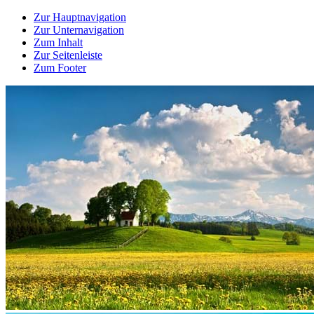
Zur Hauptnavigation
Zur Unternavigation
Zum Inhalt
Zur Seitenleiste
Zum Footer