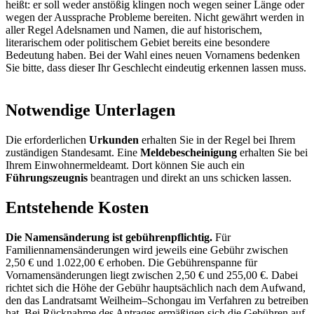
heißt: er soll weder anstößig klingen noch wegen seiner Länge oder
wegen der Aussprache Probleme bereiten. Nicht gewährt werden in
aller Regel Adelsnamen und Namen, die auf historischem,
literarischem oder politischem Gebiet bereits eine besondere
Bedeutung haben. Bei der Wahl eines neuen Vornamens bedenken
Sie bitte, dass dieser Ihr Geschlecht eindeutig erkennen lassen muss.
Notwendige Unterlagen
Die erforderlichen
Urkunden
erhalten Sie in der Regel bei Ihrem
zuständigen Standesamt. Eine
Meldebescheinigung
erhalten Sie bei
Ihrem Einwohnermeldeamt. Dort können Sie auch ein
Führungszeugnis
beantragen und direkt an uns schicken lassen.
Entstehende Kosten
Die Namensänderung ist gebührenpflichtig.
Für
Familiennamensänderungen wird jeweils eine Gebühr zwischen
2,50 € und 1.022,00 € erhoben. Die Gebührenspanne für
Vornamensänderungen liegt zwischen 2,50 € und 255,00 €. Dabei
richtet sich die Höhe der Gebühr hauptsächlich nach dem Aufwand,
den das Landratsamt Weilheim–Schongau im Verfahren zu betreiben
hat. Bei Rücknahme des Antrages ermäßigen sich die Gebühren auf