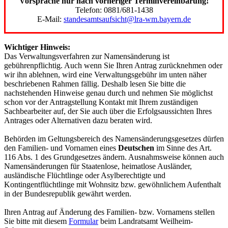
Vorsprache nur nach vorheriger Terminvereinbarung!
Telefon: 0881/681-1438
E-Mail:
standesamtsaufsicht@lra-wm.bayern.de
Wichtiger Hinweis:
Das Verwaltungsverfahren zur Namensänderung ist
gebührenpflichtig. Auch wenn Sie Ihren Antrag zurücknehmen oder
wir ihn ablehnen, wird eine Verwaltungsgebühr im unten näher
beschriebenen Rahmen fällig. Deshalb lesen Sie bitte die
nachstehenden Hinweise genau durch und nehmen Sie möglichst
schon vor der Antragstellung Kontakt mit Ihrem zuständigen
Sachbearbeiter auf, der Sie auch über die Erfolgsaussichten Ihres
Antrages oder Alternativen dazu beraten wird.
Behörden im Geltungsbereich des Namensänderungsgesetzes dürfen
den Familien- und Vornamen eines
Deutschen
im Sinne des Art.
116 Abs. 1 des Grundgesetzes ändern. Ausnahmsweise können auch
Namensänderungen für Staatenlose, heimatlose Ausländer,
ausländische Flüchtlinge oder Asylberechtigte und
Kontingentflüchtlinge mit Wohnsitz bzw. gewöhnlichem Aufenthalt
in der Bundesrepublik gewährt werden.
Ihren Antrag auf Änderung des Familien- bzw. Vornamens stellen
Sie bitte mit diesem
Formular
beim Landratsamt Weilheim-