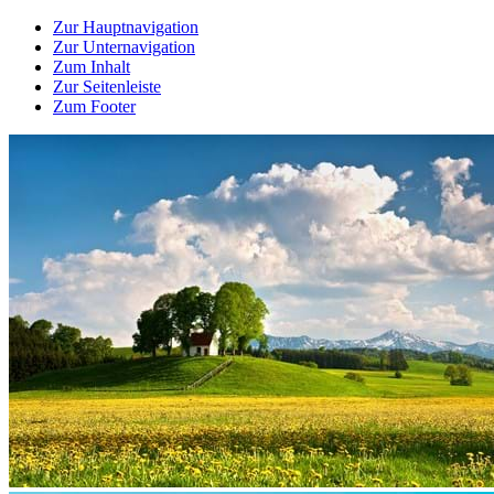
Zur Hauptnavigation
Zur Unternavigation
Zum Inhalt
Zur Seitenleiste
Zum Footer