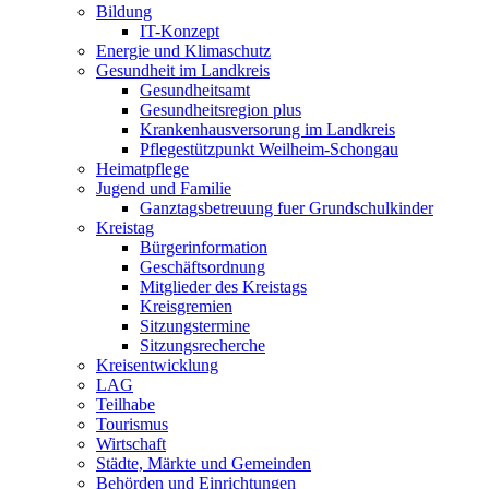
Bildung
IT-Konzept
Energie und Klimaschutz
Gesundheit im Landkreis
Gesundheitsamt
Gesundheitsregion plus
Krankenhausversorung im Landkreis
Pflegestützpunkt Weilheim-Schongau
Heimatpflege
Jugend und Familie
Ganztagsbetreuung fuer Grundschulkinder
Kreistag
Bürgerinformation
Geschäftsordnung
Mitglieder des Kreistags
Kreisgremien
Sitzungstermine
Sitzungsrecherche
Kreisentwicklung
LAG
Teilhabe
Tourismus
Wirtschaft
Städte, Märkte und Gemeinden
Behörden und Einrichtungen