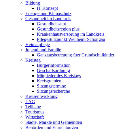
Bildung
IT-Konzept
Energie und Klimaschutz
Gesundheit im Landkreis
Gesundheitsamt
Gesundheitsregion plus
Krankenhausversorung im Landkreis
Pflegestützpunkt Weilheim-Schongau
Heimatpflege
Jugend und Familie
Ganztagsbetreuung fuer Grundschulkinder
Kreistag
Bürgerinformation
Geschäftsordnung
Mitglieder des Kreistags
Kreisgremien
Sitzungstermine
Sitzungsrecherche
Kreisentwicklung
LAG
Teilhabe
Tourismus
Wirtschaft
Städte, Märkte und Gemeinden
Behörden und Einrichtungen