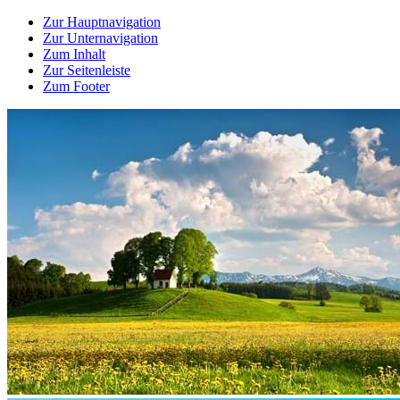
Zur Hauptnavigation
Zur Unternavigation
Zum Inhalt
Zur Seitenleiste
Zum Footer