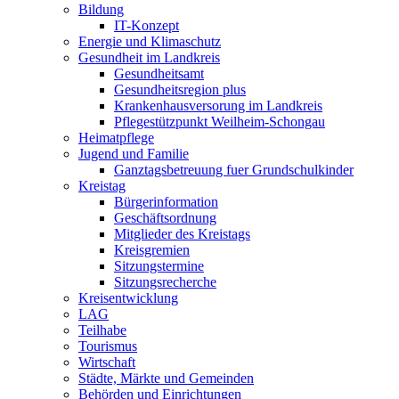
Bildung
IT-Konzept
Energie und Klimaschutz
Gesundheit im Landkreis
Gesundheitsamt
Gesundheitsregion plus
Krankenhausversorung im Landkreis
Pflegestützpunkt Weilheim-Schongau
Heimatpflege
Jugend und Familie
Ganztagsbetreuung fuer Grundschulkinder
Kreistag
Bürgerinformation
Geschäftsordnung
Mitglieder des Kreistags
Kreisgremien
Sitzungstermine
Sitzungsrecherche
Kreisentwicklung
LAG
Teilhabe
Tourismus
Wirtschaft
Städte, Märkte und Gemeinden
Behörden und Einrichtungen