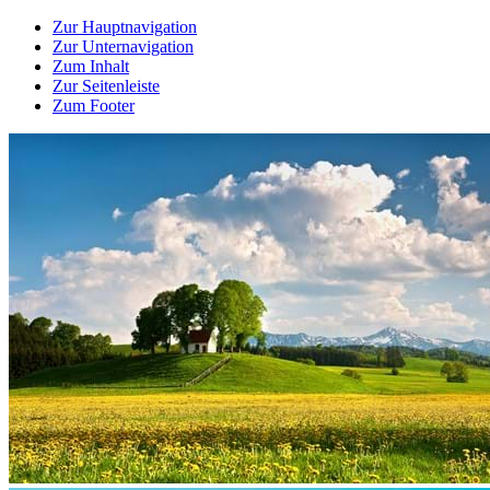
Zur Hauptnavigation
Zur Unternavigation
Zum Inhalt
Zur Seitenleiste
Zum Footer