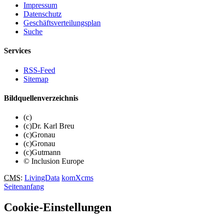
Impressum
Datenschutz
Geschäftsverteilungsplan
Suche
Services
RSS-Feed
Sitemap
Bildquellenverzeichnis
(c)
(c)Dr. Karl Breu
(c)Gronau
(c)Gronau
(c)Gutmann
© Inclusion Europe
CMS
:
LivingData
komXcms
Seitenanfang
Cookie-Einstellungen