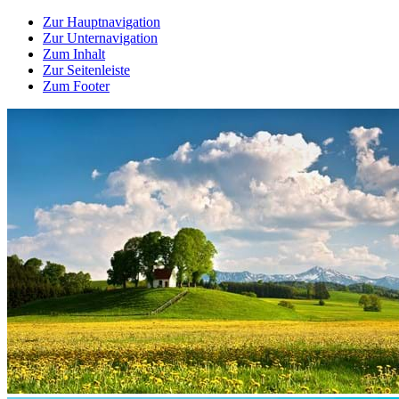
Zur Hauptnavigation
Zur Unternavigation
Zum Inhalt
Zur Seitenleiste
Zum Footer