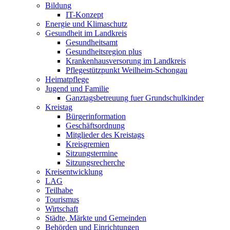
Bildung
IT-Konzept
Energie und Klimaschutz
Gesundheit im Landkreis
Gesundheitsamt
Gesundheitsregion plus
Krankenhausversorung im Landkreis
Pflegestützpunkt Weilheim-Schongau
Heimatpflege
Jugend und Familie
Ganztagsbetreuung fuer Grundschulkinder
Kreistag
Bürgerinformation
Geschäftsordnung
Mitglieder des Kreistags
Kreisgremien
Sitzungstermine
Sitzungsrecherche
Kreisentwicklung
LAG
Teilhabe
Tourismus
Wirtschaft
Städte, Märkte und Gemeinden
Behörden und Einrichtungen