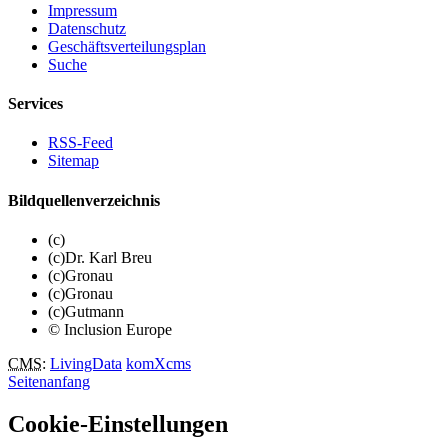
Impressum
Datenschutz
Geschäftsverteilungsplan
Suche
Services
RSS-Feed
Sitemap
Bildquellenverzeichnis
(c)
(c)Dr. Karl Breu
(c)Gronau
(c)Gronau
(c)Gutmann
© Inclusion Europe
CMS
:
LivingData
komXcms
Seitenanfang
Cookie-Einstellungen