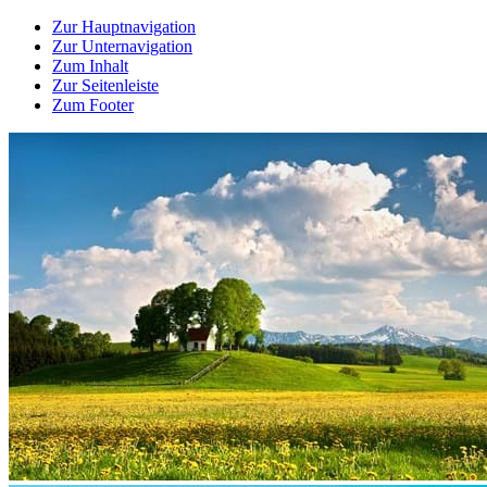
Zur Hauptnavigation
Zur Unternavigation
Zum Inhalt
Zur Seitenleiste
Zum Footer