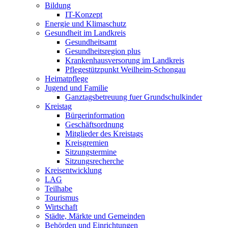
Bildung
IT-Konzept
Energie und Klimaschutz
Gesundheit im Landkreis
Gesundheitsamt
Gesundheitsregion plus
Krankenhausversorung im Landkreis
Pflegestützpunkt Weilheim-Schongau
Heimatpflege
Jugend und Familie
Ganztagsbetreuung fuer Grundschulkinder
Kreistag
Bürgerinformation
Geschäftsordnung
Mitglieder des Kreistags
Kreisgremien
Sitzungstermine
Sitzungsrecherche
Kreisentwicklung
LAG
Teilhabe
Tourismus
Wirtschaft
Städte, Märkte und Gemeinden
Behörden und Einrichtungen