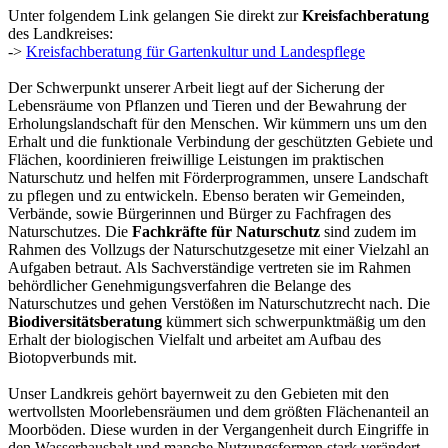
Unter folgendem Link gelangen Sie direkt zur
Kreisfachberatung
des Landkreises:
->
Kreisfachberatung für Gartenkultur und Landespflege
Der Schwerpunkt unserer Arbeit liegt auf der Sicherung der
Lebensräume von Pflanzen und Tieren und der Bewahrung der
Erholungslandschaft für den Menschen. Wir kümmern uns um den
Erhalt und die funktionale Verbindung der geschützten Gebiete und
Flächen, koordinieren freiwillige Leistungen im praktischen
Naturschutz und helfen mit Förderprogrammen, unsere Landschaft
zu pflegen und zu entwickeln. Ebenso beraten wir Gemeinden,
Verbände, sowie Bürgerinnen und Bürger zu Fachfragen des
Naturschutzes. Die
Fachkräfte für Naturschutz
sind zudem im
Rahmen des Vollzugs der Naturschutzgesetze mit einer Vielzahl an
Aufgaben betraut. Als Sachverständige vertreten sie im Rahmen
behördlicher Genehmigungsverfahren die Belange des
Naturschutzes und gehen Verstößen im Naturschutzrecht nach. Die
Biodiversitätsberatung
kümmert sich schwerpunktmäßig um den
Erhalt der biologischen Vielfalt und arbeitet am Aufbau des
Biotopverbunds mit.
Unser Landkreis gehört bayernweit zu den Gebieten mit den
wertvollsten Moorlebensräumen und dem größten Flächenanteil an
Moorböden. Diese wurden in der Vergangenheit durch Eingriffe in
den Wasserhaushalt und manche Nutzungsformen stark verändert,