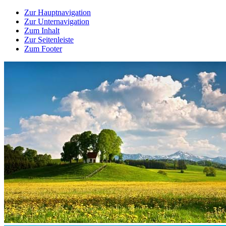
Zur Hauptnavigation
Zur Unternavigation
Zum Inhalt
Zur Seitenleiste
Zum Footer