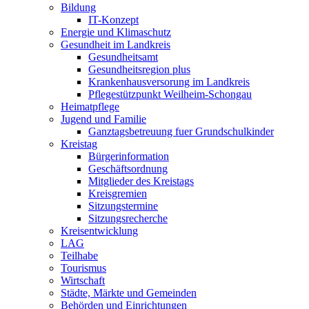
Bildung
IT-Konzept
Energie und Klimaschutz
Gesundheit im Landkreis
Gesundheitsamt
Gesundheitsregion plus
Krankenhausversorung im Landkreis
Pflegestützpunkt Weilheim-Schongau
Heimatpflege
Jugend und Familie
Ganztagsbetreuung fuer Grundschulkinder
Kreistag
Bürgerinformation
Geschäftsordnung
Mitglieder des Kreistags
Kreisgremien
Sitzungstermine
Sitzungsrecherche
Kreisentwicklung
LAG
Teilhabe
Tourismus
Wirtschaft
Städte, Märkte und Gemeinden
Behörden und Einrichtungen