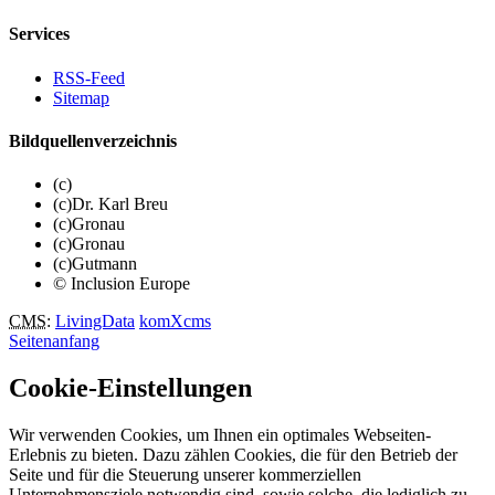
Services
RSS-Feed
Sitemap
Bildquellenverzeichnis
(c)
(c)Dr. Karl Breu
(c)Gronau
(c)Gronau
(c)Gutmann
© Inclusion Europe
CMS
:
LivingData
komXcms
Seitenanfang
Cookie-Einstellungen
Wir verwenden Cookies, um Ihnen ein optimales Webseiten-
Erlebnis zu bieten. Dazu zählen Cookies, die für den Betrieb der
Seite und für die Steuerung unserer kommerziellen
Unternehmensziele notwendig sind, sowie solche, die lediglich zu