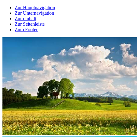
Zur Hauptnavigation
Zur Unternavigation
Zum Inhalt
Zur Seitenleiste
Zum Footer