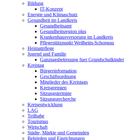
Bildung
IT-Konzept
Energie und Klimaschutz
Gesundheit im Landkreis
Gesundheitsamt
Gesundheitsregion plus
Krankenhausversorung im Landkreis
Pflegestützpunkt Weilheim-Schongau
Heimatpflege
Jugend und Familie
Ganztagsbetreuung fuer Grundschulkinder
Kreistag
Bürgerinformation
Geschäftsordnung
Mitglieder des Kreistags
Kreisgremien
Sitzungstermine
Sitzungsrecherche
Kreisentwicklung
LAG
Teilhabe
Tourismus
Wirtschaft
Städte, Märkte und Gemeinden
Behörden und Einrichtungen