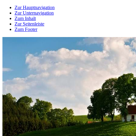
Zur Hauptnavigation
Zur Unternavigation
Zum Inhalt
Zur Seitenleiste
Zum Footer