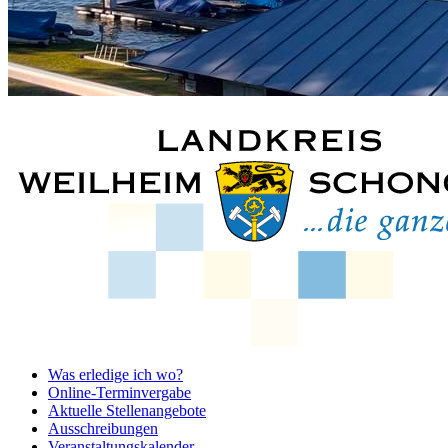
Was erledige ich wo?
Online-Terminvergabe
Aktuelle Stellenangebote
Ausschreibungen
Veranstaltungskalender