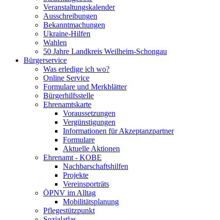
Veranstaltungskalender
Ausschreibungen
Bekanntmachungen
Ukraine-Hilfen
Wahlen
50 Jahre Landkreis Weilheim-Schongau
Bürgerservice
Was erledige ich wo?
Online Service
Formulare und Merkblätter
Bürgerhilfsstelle
Ehrenamtskarte
Voraussetzungen
Vergünstigungen
Informationen für Akzeptanzpartner
Formulare
Aktuelle Aktionen
Ehrenamt - KOBE
Nachbarschaftshilfen
Projekte
Vereinsporträts
ÖPNV im Alltag
Mobilitätsplanung
Pflegestützpunkt
Sozialatlas