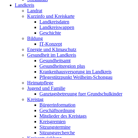
Landkreis
Landrat
Kurzinfo und Kreiskarte
Landkreisdaten
Landkreiswappen
Geschichte
Bildung
IT-Konzept
Energie und Klimaschutz
Gesundheit im Landkreis
Gesundheitsamt
Gesundheitsregion plus
Krankenhausversorung im Landkreis
Pflegestützpunkt Weilheim-Schongau
Heimatpflege
Jugend und Familie
Ganztagsbetreuung fuer Grundschulkinder
Kreistag
Bürgerinformation
Geschäftsordnung
Mitglieder des Kreistags
Kreisgremien
Sitzungstermine
Sitzungsrecherche