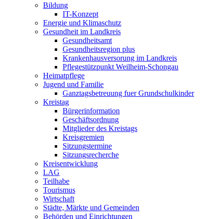
Bildung
IT-Konzept
Energie und Klimaschutz
Gesundheit im Landkreis
Gesundheitsamt
Gesundheitsregion plus
Krankenhausversorung im Landkreis
Pflegestützpunkt Weilheim-Schongau
Heimatpflege
Jugend und Familie
Ganztagsbetreuung fuer Grundschulkinder
Kreistag
Bürgerinformation
Geschäftsordnung
Mitglieder des Kreistags
Kreisgremien
Sitzungstermine
Sitzungsrecherche
Kreisentwicklung
LAG
Teilhabe
Tourismus
Wirtschaft
Städte, Märkte und Gemeinden
Behörden und Einrichtungen