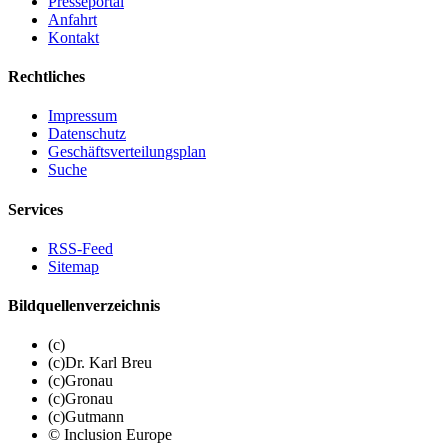
Presseportal
Anfahrt
Kontakt
Rechtliches
Impressum
Datenschutz
Geschäftsverteilungsplan
Suche
Services
RSS-Feed
Sitemap
Bildquellenverzeichnis
(c)
(c)Dr. Karl Breu
(c)Gronau
(c)Gronau
(c)Gutmann
© Inclusion Europe