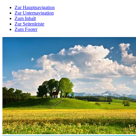
Zur Hauptnavigation
Zur Unternavigation
Zum Inhalt
Zur Seitenleiste
Zum Footer