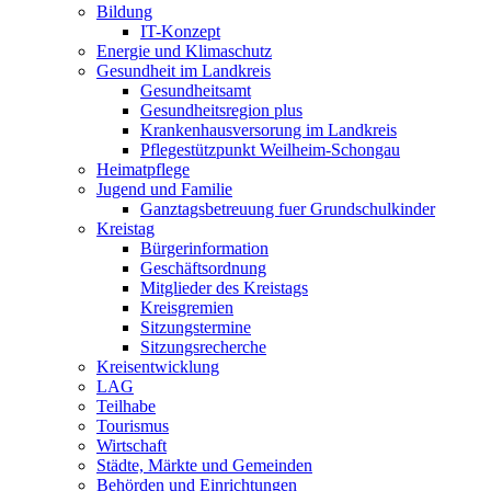
Bildung
IT-Konzept
Energie und Klimaschutz
Gesundheit im Landkreis
Gesundheitsamt
Gesundheitsregion plus
Krankenhausversorung im Landkreis
Pflegestützpunkt Weilheim-Schongau
Heimatpflege
Jugend und Familie
Ganztagsbetreuung fuer Grundschulkinder
Kreistag
Bürgerinformation
Geschäftsordnung
Mitglieder des Kreistags
Kreisgremien
Sitzungstermine
Sitzungsrecherche
Kreisentwicklung
LAG
Teilhabe
Tourismus
Wirtschaft
Städte, Märkte und Gemeinden
Behörden und Einrichtungen