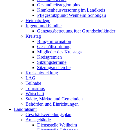
Gesundheitsregion plus
Krankenhausversorung im Landkreis
Pflegestützpunkt Weilheim-Schongau
Heimatpflege
Jugend und Familie
Ganztagsbetreuung fuer Grundschulkinder
Kreistag
Bürgerinformation
Geschäftsordnung
Mitglieder des Kreistags
Kreisgremien
Sitzungstermine
Sitzungsrecherche
Kreisentwicklung
LAG
Teilhabe
Tourismus
Wirtschaft
Städte, Märkte und Gemeinden
Behörden und Einrichtungen
Landratsamt
Geschäftsverteilungsplan
Amtsgebäude
Dienststelle Weilheim