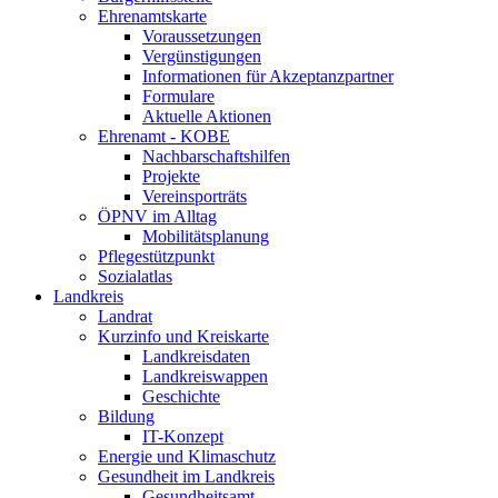
Ehrenamtskarte
Voraussetzungen
Vergünstigungen
Informationen für Akzeptanzpartner
Formulare
Aktuelle Aktionen
Ehrenamt - KOBE
Nachbarschaftshilfen
Projekte
Vereinsporträts
ÖPNV im Alltag
Mobilitätsplanung
Pflegestützpunkt
Sozialatlas
Landkreis
Landrat
Kurzinfo und Kreiskarte
Landkreisdaten
Landkreiswappen
Geschichte
Bildung
IT-Konzept
Energie und Klimaschutz
Gesundheit im Landkreis
Gesundheitsamt