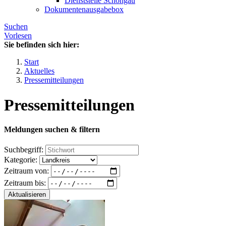
Dienststelle Schongau
Dokumentenausgabebox
Suchen
Vorlesen
Sie befinden sich hier:
Start
Aktuelles
Pressemitteilungen
Pressemitteilungen
Meldungen suchen & filtern
Suchbegriff:
Kategorie:
Zeitraum von:
Zeitraum bis:
Aktualisieren