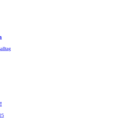
n
alltag
!
25