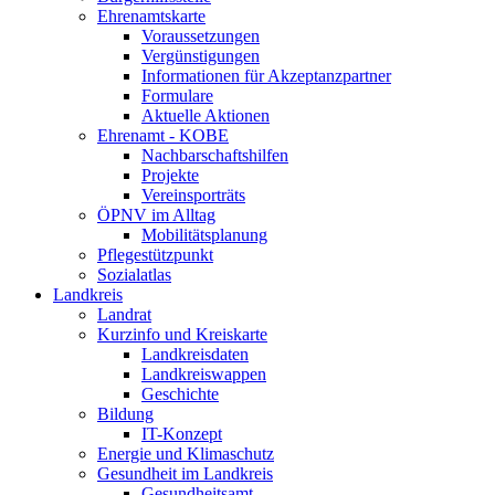
Ehrenamtskarte
Voraussetzungen
Vergünstigungen
Informationen für Akzeptanzpartner
Formulare
Aktuelle Aktionen
Ehrenamt - KOBE
Nachbarschaftshilfen
Projekte
Vereinsporträts
ÖPNV im Alltag
Mobilitätsplanung
Pflegestützpunkt
Sozialatlas
Landkreis
Landrat
Kurzinfo und Kreiskarte
Landkreisdaten
Landkreiswappen
Geschichte
Bildung
IT-Konzept
Energie und Klimaschutz
Gesundheit im Landkreis
Gesundheitsamt