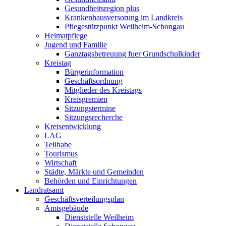
Gesundheitsregion plus
Krankenhausversorung im Landkreis
Pflegestützpunkt Weilheim-Schongau
Heimatpflege
Jugend und Familie
Ganztagsbetreuung fuer Grundschulkinder
Kreistag
Bürgerinformation
Geschäftsordnung
Mitglieder des Kreistags
Kreisgremien
Sitzungstermine
Sitzungsrecherche
Kreisentwicklung
LAG
Teilhabe
Tourismus
Wirtschaft
Städte, Märkte und Gemeinden
Behörden und Einrichtungen
Landratsamt
Geschäftsverteilungsplan
Amtsgebäude
Dienststelle Weilheim