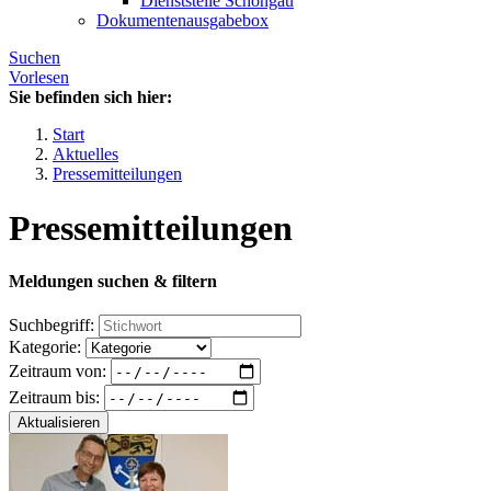
Dienststelle Schongau
Dokumentenausgabebox
Suchen
Vorlesen
Sie befinden sich hier:
Start
Aktuelles
Pressemitteilungen
Pressemitteilungen
Meldungen suchen & filtern
Suchbegriff:
Kategorie:
Zeitraum von:
Zeitraum bis:
Aktualisieren