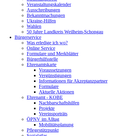
Veranstaltungskalender
Ausschreibungen
Bekanntmachungen
Ukraine-Hilfen
Wahlen
50 Jahre Landkreis Weilheim-Schongau
Bürgerservice
Was erledige ich wo?
Online Service
Formulare und Merkblätter
Bürgerhilfsstelle
Ehrenamtskarte
Voraussetzungen
Vergünstigungen
Informationen für Akzeptanzpartner
Formulare
Aktuelle Aktionen
Ehrenamt - KOBE
Nachbarschaftshilfen
Projekte
Vereinsporträts
ÖPNV im Alltag
Mobilitätsplanung
Pflegestützpunkt
Sozialatlas