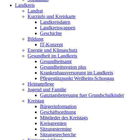
Landkreis
Landrat
Kurzinfo und Kreiskarte
Landkreisdaten
Landkreiswappen
Geschichte
Bildung
IT-Konzept
Energie und Klimaschutz
Gesundheit im Landkreis
Gesundheitsamt
Gesundheitsregion plus
Krankenhausversorung im Landkreis
Pflegestützpunkt Weilheim-Schongau
Heimatpflege
Jugend und Familie
Ganztagsbetreuung fuer Grundschulkinder
Kreistag
Bürgerinformation
Geschäftsordnung
Mitglieder des Kreistags
Kreisgremien
Sitzungstermine
Sitzungsrecherche