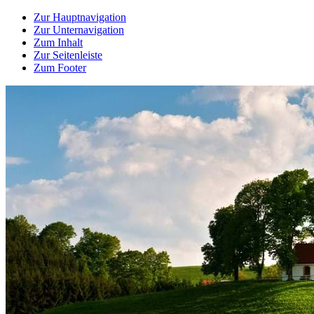
Zur Hauptnavigation
Zur Unternavigation
Zum Inhalt
Zur Seitenleiste
Zum Footer