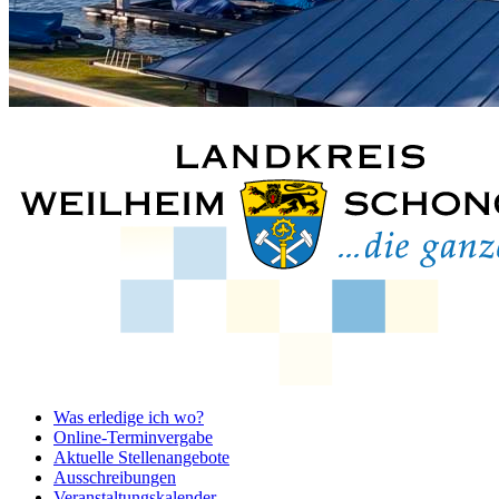
Was erledige ich wo?
Online-Terminvergabe
Aktuelle Stellenangebote
Ausschreibungen
Veranstaltungskalender