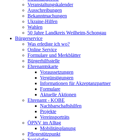
Veranstaltungskalender
Ausschreibungen
Bekanntmachungen
Ukraine-Hilfen
Wahlen
50 Jahre Landkreis Weilheim-Schongau
Bürgerservice
Was erledige ich wo?
Online Service
Formulare und Merkblätter
Bürgerhilfsstelle
Ehrenamtskarte
Voraussetzungen
Vergünstigungen
Informationen für Akzeptanzpartner
Formulare
Aktuelle Aktionen
Ehrenamt - KOBE
Nachbarschaftshilfen
Projekte
Vereinsporträts
ÖPNV im Alltag
Mobilitätsplanung
Pflegestützpunkt
Sozialatlas