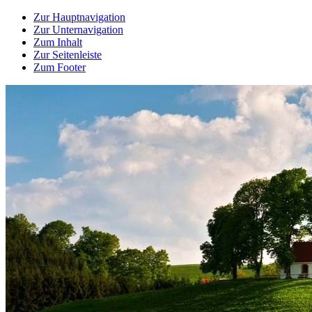
Zur Hauptnavigation
Zur Unternavigation
Zum Inhalt
Zur Seitenleiste
Zum Footer