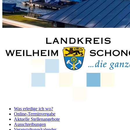
Was erledige ich wo?
Online-Terminvergabe
Aktuelle Stellenangebote
Ausschreibungen
Veranstaltungskalender