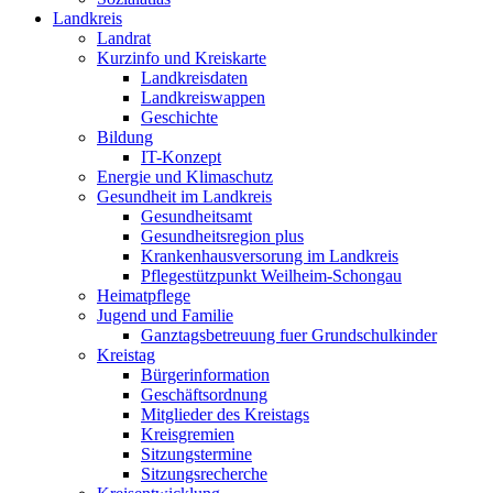
Landkreis
Landrat
Kurzinfo und Kreiskarte
Landkreisdaten
Landkreiswappen
Geschichte
Bildung
IT-Konzept
Energie und Klimaschutz
Gesundheit im Landkreis
Gesundheitsamt
Gesundheitsregion plus
Krankenhausversorung im Landkreis
Pflegestützpunkt Weilheim-Schongau
Heimatpflege
Jugend und Familie
Ganztagsbetreuung fuer Grundschulkinder
Kreistag
Bürgerinformation
Geschäftsordnung
Mitglieder des Kreistags
Kreisgremien
Sitzungstermine
Sitzungsrecherche