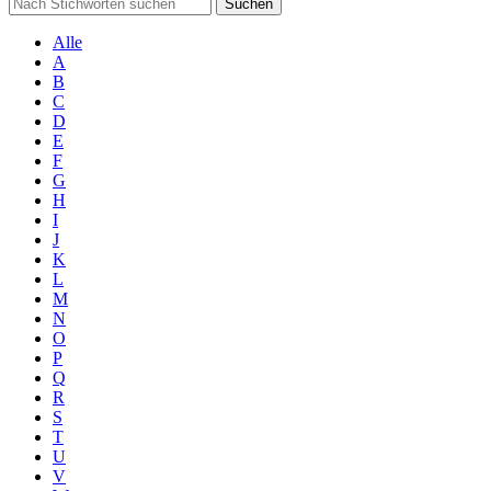
Suchen
Alle
A
B
C
D
E
F
G
H
I
J
K
L
M
N
O
P
Q
R
S
T
U
V