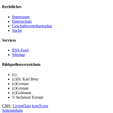
Rechtliches
Impressum
Datenschutz
Geschäftsverteilungsplan
Suche
Services
RSS-Feed
Sitemap
Bildquellenverzeichnis
(c)
(c)Dr. Karl Breu
(c)Gronau
(c)Gronau
(c)Gutmann
© Inclusion Europe
CMS
:
LivingData
komXcms
Seitenanfang