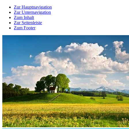
Zur Hauptnavigation
Zur Unternavigation
Zum Inhalt
Zur Seitenleiste
Zum Footer