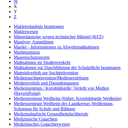
W
X
Y
Z
Maklererlaubnis beantragen
Maklerwesen
Mängelanzeige wegen technischer Mängel (KFZ)
Manöver; Anmeldung
Marder - Informationen zu Abwehrmaßnahmen
Martinsumzug
Masernschutzgesetz
Maßnahmen im Straßenverkehr
Maßnahmen zur Durchführung der Schulpflicht beantragen
Materialverleih zur Suchtprävention
Mediensuchtprävention/Medienerziehung
Medienverleih und Dienstleistungen
Medienzentrum / Kreisbildstelle; Verleih von Medien
(BayernPortal)
Medienzentrum Weilheim (früher: Kreisbildstelle Weilheim)
Medienzentrum Weilheim des Landkreises Weilheimm-
Schongau für Schule und Bildung
Medizinalaufsicht Gesundheitsfachberufe
Medizinische Gutachten
Medizinisches Gutachterwesen