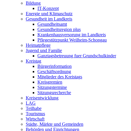
Bildung
IT-Konzept
Energie und Klimaschutz
Gesundheit im Landkreis
Gesundheitsamt
Gesundheitsregion plus
Krankenhausversorung im Landkreis
Pflegestützpunkt Weilheim-Schongau
Heimatpflege
Jugend und Familie
Ganztagsbetreuung fuer Grundschulkinder
Kreistag
Bürgerinformation
Geschäftsordnung
Mitglieder des Kreistags
Kreisgremien
Sitzungstermine
Sitzungsrecherche
Kreisentwicklung
LAG
Teilhabe
Tourismus
Wirtschaft
Städte, Märkte und Gemeinden
Behörden und Einrichtungen