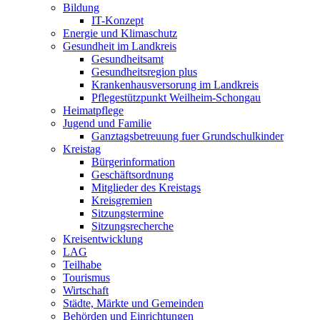
Bildung
IT-Konzept
Energie und Klimaschutz
Gesundheit im Landkreis
Gesundheitsamt
Gesundheitsregion plus
Krankenhausversorung im Landkreis
Pflegestützpunkt Weilheim-Schongau
Heimatpflege
Jugend und Familie
Ganztagsbetreuung fuer Grundschulkinder
Kreistag
Bürgerinformation
Geschäftsordnung
Mitglieder des Kreistags
Kreisgremien
Sitzungstermine
Sitzungsrecherche
Kreisentwicklung
LAG
Teilhabe
Tourismus
Wirtschaft
Städte, Märkte und Gemeinden
Behörden und Einrichtungen