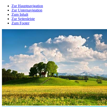
Zur Hauptnavigation
Zur Unternavigation
Zum Inhalt
Zur Seitenleiste
Zum Footer