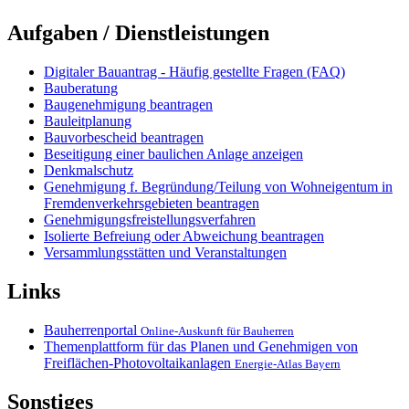
Aufgaben / Dienstleistungen
Digitaler Bauantrag - Häufig gestellte Fragen (FAQ)
Bauberatung
Baugenehmigung beantragen
Bauleitplanung
Bauvorbescheid beantragen
Beseitigung einer baulichen Anlage anzeigen
Denkmalschutz
Genehmigung f. Begründung/Teilung von Wohneigentum in
Fremdenverkehrsgebieten beantragen
Genehmigungsfreistellungsverfahren
Isolierte Befreiung oder Abweichung beantragen
Versammlungsstätten und Veranstaltungen
Links
Bauherrenportal
Online-Auskunft für Bauherren
Themenplattform für das Planen und Genehmigen von
Freiflächen-Photovoltaikanlagen
Energie-Atlas Bayern
Sonstiges