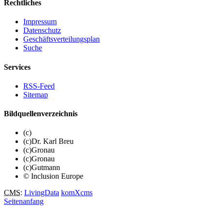
Rechtliches
Impressum
Datenschutz
Geschäftsverteilungsplan
Suche
Services
RSS-Feed
Sitemap
Bildquellenverzeichnis
(c)
(c)Dr. Karl Breu
(c)Gronau
(c)Gronau
(c)Gutmann
© Inclusion Europe
CMS
:
LivingData
komXcms
Seitenanfang