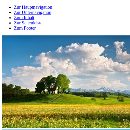
Zur Hauptnavigation
Zur Unternavigation
Zum Inhalt
Zur Seitenleiste
Zum Footer