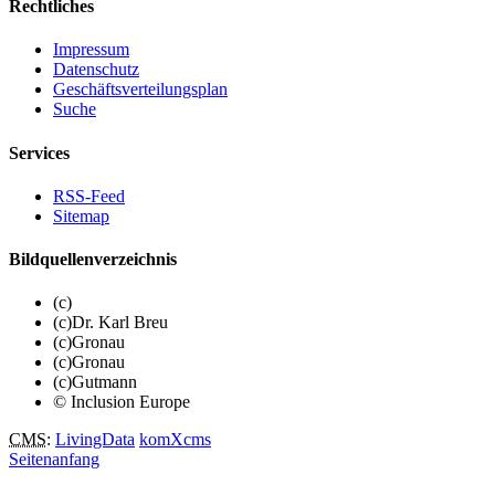
Rechtliches
Impressum
Datenschutz
Geschäftsverteilungsplan
Suche
Services
RSS-Feed
Sitemap
Bildquellenverzeichnis
(c)
(c)Dr. Karl Breu
(c)Gronau
(c)Gronau
(c)Gutmann
© Inclusion Europe
CMS
:
LivingData
komXcms
Seitenanfang