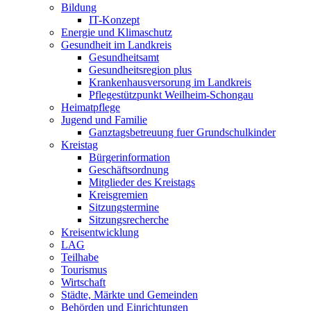
Bildung
IT-Konzept
Energie und Klimaschutz
Gesundheit im Landkreis
Gesundheitsamt
Gesundheitsregion plus
Krankenhausversorung im Landkreis
Pflegestützpunkt Weilheim-Schongau
Heimatpflege
Jugend und Familie
Ganztagsbetreuung fuer Grundschulkinder
Kreistag
Bürgerinformation
Geschäftsordnung
Mitglieder des Kreistags
Kreisgremien
Sitzungstermine
Sitzungsrecherche
Kreisentwicklung
LAG
Teilhabe
Tourismus
Wirtschaft
Städte, Märkte und Gemeinden
Behörden und Einrichtungen