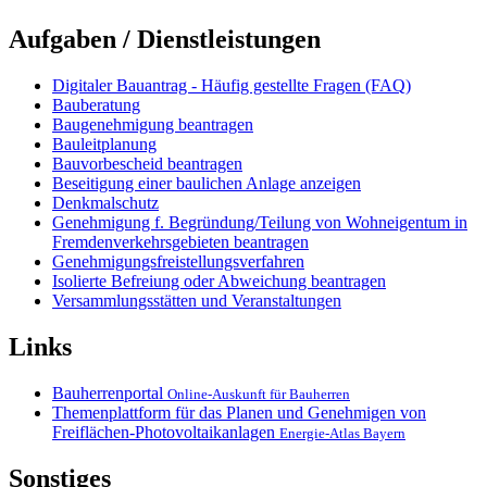
Aufgaben / Dienstleistungen
Digitaler Bauantrag - Häufig gestellte Fragen (FAQ)
Bauberatung
Baugenehmigung beantragen
Bauleitplanung
Bauvorbescheid beantragen
Beseitigung einer baulichen Anlage anzeigen
Denkmalschutz
Genehmigung f. Begründung/Teilung von Wohneigentum in
Fremdenverkehrsgebieten beantragen
Genehmigungsfreistellungsverfahren
Isolierte Befreiung oder Abweichung beantragen
Versammlungsstätten und Veranstaltungen
Links
Bauherrenportal
Online-Auskunft für Bauherren
Themenplattform für das Planen und Genehmigen von
Freiflächen-Photovoltaikanlagen
Energie-Atlas Bayern
Sonstiges